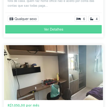
fora de casa. quem faz home office nao é aceito por conta das
contas que sao todas paga...
Qualquer sexo
6
4
Ver Detalhes
R$1.050,00 por mês