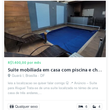
R$1.400,00 por mês
Suite mobiliada em casa com piscina e churrasqueira Guara 1
Guará I, Brasília - DF
leia a localizacao se quiser falar comigo 🤫 📍 Anúncio – Suíte
para Aluguel Trata-se de uma suíte localizada no térreo de uma
casa de três andares,...
Qualquer sexo
6
4