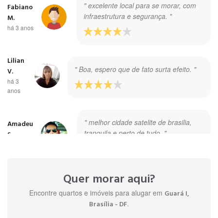
" excelente local para se morar, com
Fabiano
infraestrutura e segurança. "
M.
há 3 anos
Lilian
" Boa, espero que de fato surta efeito. "
V.
há 3
anos
" melhor cidade satelite de brasilia,
Amadeu
tranquila e perto de tudo. "
S.
há 4 anos
Quer morar aqui?
Encontre quartos e imóveis para alugar em
Guará I,
.
Brasília - DF