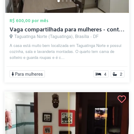
R$ 600,00 por mês
Vaga compartilhada para mulheres - conta...
Taguatinga Norte (Taguatinga), Brasília - DF
A casa está muito bem localizada em Taguatinga Norte e possui
cozinha, sala e lavanderia montadas. O quarto tem cama de
solteiro e guarda roupas e é c...
Para mulheres
4
2