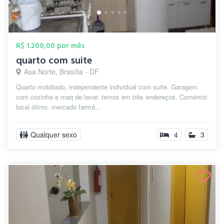
R$ 1.200,00 por mês
quarto com suite
Asa Norte, Brasília - DF
Quarto mobiliado, independente individual com suite. Garagem
com cozinha e maq de lavar. temos em três endereços. Comércio
local ótimo. mercado farmá...
Qualquer sexo
4
3