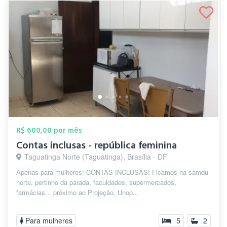
R$ 600,00 por mês
Contas inclusas - república feminina
Taguatinga Norte (Taguatinga), Brasília - DF
Apenas para mulheres! CONTAS INCLUSAS! Ficamos na samdu
norte, pertinho da parada, faculdades, supermercados,
farmácias... próximo ao Projeção, Unop...
Para mulheres
5
2