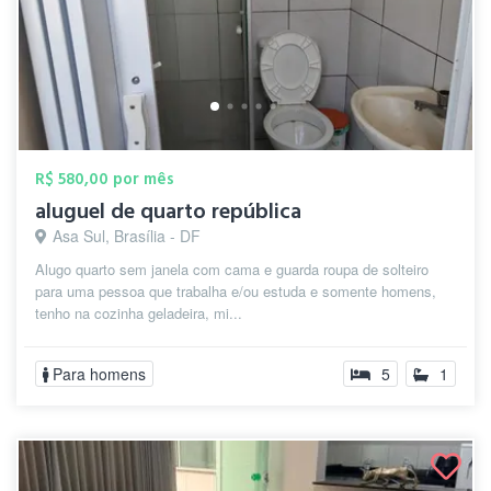
R$ 580,00 por mês
aluguel de quarto república
Asa Sul, Brasília - DF
Alugo quarto sem janela com cama e guarda roupa de solteiro
para uma pessoa que trabalha e/ou estuda e somente homens,
tenho na cozinha geladeira, mi...
Para homens
5
1