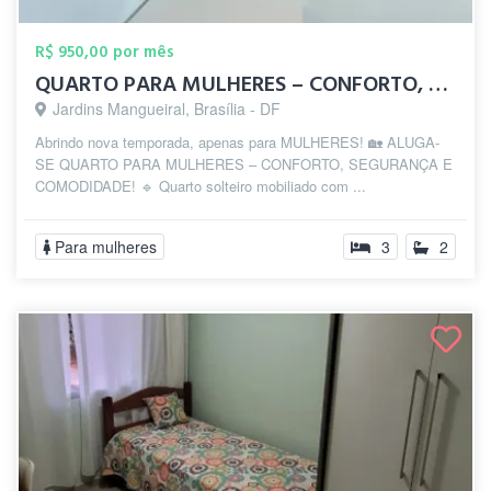
R$ 950,00 por mês
QUARTO PARA MULHERES – CONFORTO, SEGURAN...
Jardins Mangueiral, Brasília - DF
Abrindo nova temporada, apenas para MULHERES! 🏡 ALUGA-
SE QUARTO PARA MULHERES – CONFORTO, SEGURANÇA E
COMODIDADE! 🔹 Quarto solteiro mobiliado com ...
Para mulheres
3
2