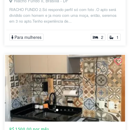
Riacho Fundo II, Brasília - DF
RIACHO FUNDO 2.Só respondo perfil só com foto .O apto será
dividido com homem e ja moro com uma moça, então, seremos
em 3 no apto.Tenho experiência de...
Para mulheres
2
1
R$ 1.500,00 por mês