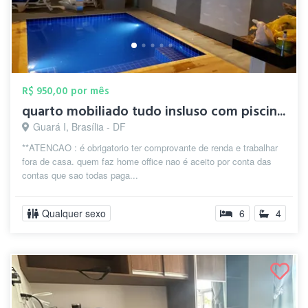
R$ 950,00 por mês
quarto mobiliado tudo insluso com piscin...
Guará I, Brasília - DF
**ATENCAO : é obrigatorio ter comprovante de renda e trabalhar
fora de casa. quem faz home office nao é aceito por conta das
contas que sao todas paga...
Qualquer sexo
6
4