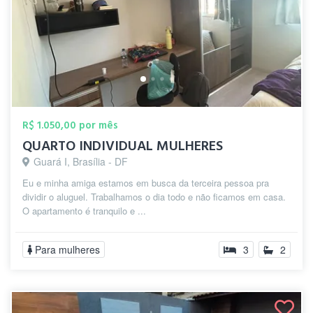
R$ 1.050,00 por mês
QUARTO INDIVIDUAL MULHERES
Guará I, Brasília - DF
Eu e minha amiga estamos em busca da terceira pessoa pra
dividir o aluguel. Trabalhamos o dia todo e não ficamos em casa.
O apartamento é tranquilo e ...
Para mulheres
3
2