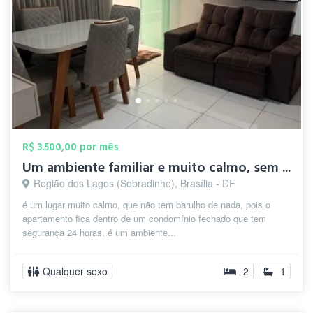
R$ 3.500,00 por mês
Um ambiente familiar e muito calmo, sem ...
Região dos Lagos (Sobradinho), Brasília - DF
é um lugar muito calmo, que não tem barulho de nada, pois o
apartamento fica dentro de um condomínio fechado que tem
segurança 24 horas. é um ambiente...
Qualquer sexo
2
1