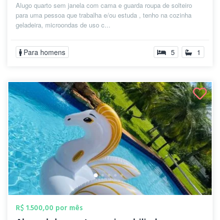
Alugo quarto sem janela com cama e guarda roupa de solteiro
para uma pessoa que trabalha e/ou estuda , tenho na cozinha
geladeira, microondas de uso c...
Para homens
5
1
R$ 1.500,00 por mês