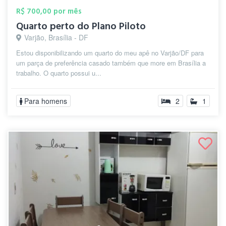
R$ 700,00 por mês
Quarto perto do Plano Piloto
Varjão, Brasília - DF
Estou disponibilizando um quarto do meu apê no Varjão/DF para
um parça de preferência casado também que more em Brasília a
trabalho. O quarto possui u...
Para homens
2
1