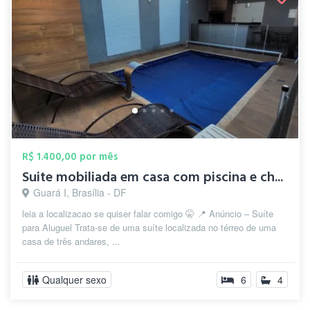
R$ 1.400,00 por mês
Suite mobiliada em casa com piscina e ch...
Guará I, Brasília - DF
leia a localizacao se quiser falar comigo 🤫 📍 Anúncio – Suíte
para Aluguel Trata-se de uma suíte localizada no térreo de uma
casa de três andares, ...
Qualquer sexo
6
4