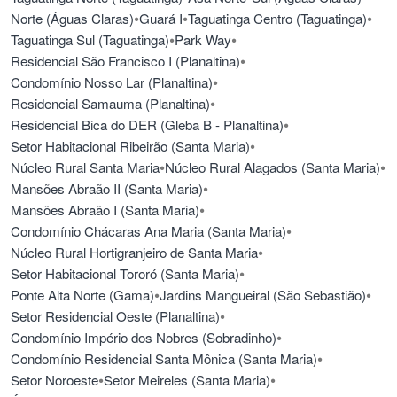
•
•
•
Norte (Águas Claras)
Guará I
Taguatinga Centro (Taguatinga)
•
•
Taguatinga Sul (Taguatinga)
Park Way
•
Residencial São Francisco I (Planaltina)
•
Condomínio Nosso Lar (Planaltina)
•
Residencial Samauma (Planaltina)
•
Residencial Bica do DER (Gleba B - Planaltina)
•
Setor Habitacional Ribeirão (Santa Maria)
•
•
Núcleo Rural Santa Maria
Núcleo Rural Alagados (Santa Maria)
•
Mansões Abraão II (Santa Maria)
•
Mansões Abraão I (Santa Maria)
•
Condomínio Chácaras Ana Maria (Santa Maria)
•
Núcleo Rural Hortigranjeiro de Santa Maria
•
Setor Habitacional Tororó (Santa Maria)
•
•
Ponte Alta Norte (Gama)
Jardins Mangueiral (São Sebastião)
•
Setor Residencial Oeste (Planaltina)
•
Condomínio Império dos Nobres (Sobradinho)
•
Condomínio Residencial Santa Mônica (Santa Maria)
•
•
Setor Noroeste
Setor Meireles (Santa Maria)