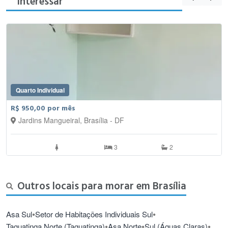
interessar
Quarto Individual
R$ 950,00 por mês
Jardins Mangueiral, Brasília - DF
3
2
Outros locais para morar em Brasília
•
•
Asa Sul
Setor de Habitações Individuais Sul
•
•
•
Taguatinga Norte (Taguatinga)
Asa Norte
Sul (Águas Claras)