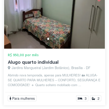
R$ 950,00 por mês
Alugo quarto individual
Jardins Mangueiral (Jardim Botânico), Brasília - DF
Abrindo nova temporada, apenas para MULHERES! 🏡 ALUGA-
SE QUARTO PARA MULHERES – CONFORTO, SEGURANÇA E
COMODIDADE! 🔹 Quarto solteiro mobiliado com ...
Para mulheres
3
2