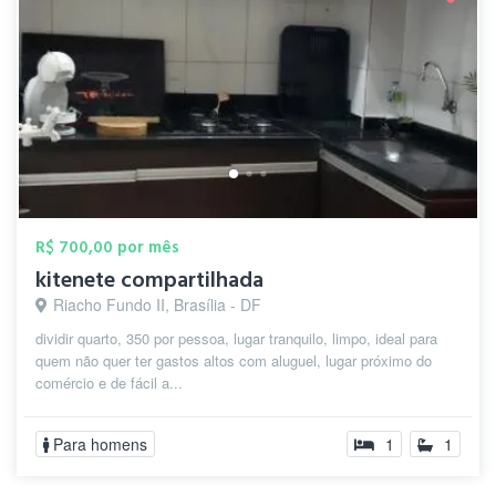
R$ 700,00 por mês
kitenete compartilhada
Riacho Fundo II, Brasília - DF
dividir quarto, 350 por pessoa, lugar tranquilo, limpo, ideal para
quem não quer ter gastos altos com aluguel, lugar próximo do
comércio e de fácil a...
Para homens
1
1