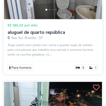
R$ 580,00 por mês
aluguel de quarto república
Asa Sul, Brasília - DF
Alugo quarto sem janela com cama e guarda roupa de solteiro
para uma pessoa que trabalha e/ou estuda e somente homens,
tenho na cozinha geladeira, mi...
Para homens
5
1