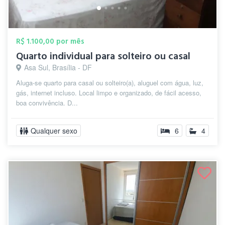
R$ 1.100,00 por mês
Quarto individual para solteiro ou casal
Asa Sul, Brasília - DF
Aluga-se quarto para casal ou solteiro(a), aluguel com água, luz,
gás, internet incluso. Local limpo e organizado, de fácil acesso,
boa convivência. D...
Qualquer sexo
6
4