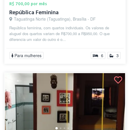
R$ 700,00 por mês
República Feminina
Taguatinga Norte (Taguatinga), Brasília - DF
República feminina, com quartos individuais. Os valores de
aluguel dos quartos variam de R$700,00 a R$950,00. O que
diferencia um valor do outro é o...
Para mulheres
6
3