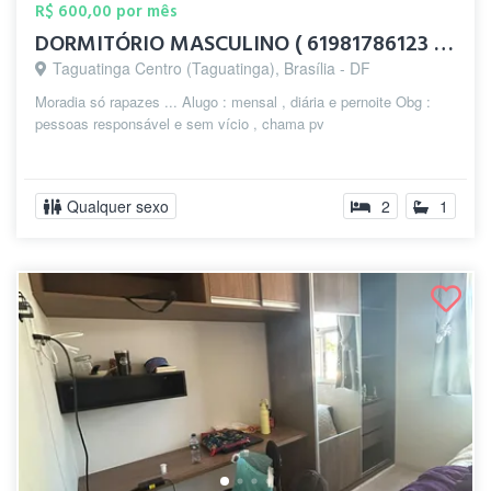
R$ 600,00 por mês
DORMITÓRIO MASCULINO ( 61981786123 / TA...
Taguatinga Centro (Taguatinga), Brasília - DF
Moradia só rapazes ... Alugo : mensal , diária e pernoite Obg :
pessoas responsável e sem vício , chama pv
Qualquer sexo
2
1