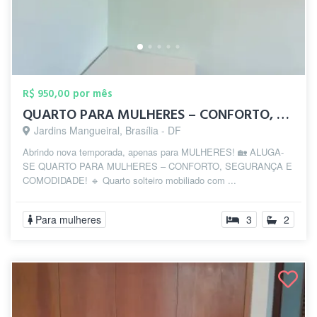
R$ 950,00 por mês
QUARTO PARA MULHERES – CONFORTO, SEGURAN...
Jardins Mangueiral, Brasília - DF
Abrindo nova temporada, apenas para MULHERES! 🏡 ALUGA-
SE QUARTO PARA MULHERES – CONFORTO, SEGURANÇA E
COMODIDADE! 🔹 Quarto solteiro mobiliado com ...
Para mulheres
3
2