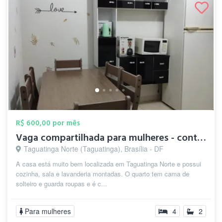
R$ 600,00 por mês
Vaga compartilhada para mulheres - conta...
Taguatinga Norte (Taguatinga), Brasília - DF
A casa está muito bem localizada em Taguatinga Norte e possui
cozinha, sala e lavanderia montadas. O quarto tem cama de
solteiro e guarda roupas e é c...
Para mulheres
4
2