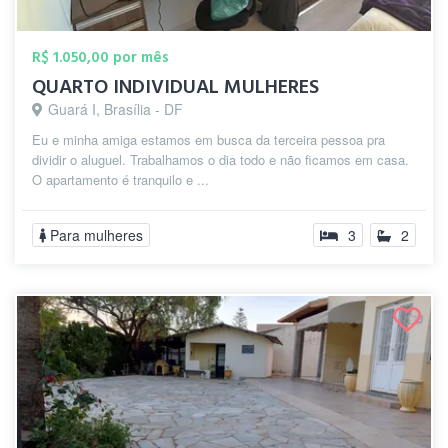
R$ 1.050,00 por mês
QUARTO INDIVIDUAL MULHERES
Guará I, Brasília - DF
Eu e minha amiga estamos em busca da terceira pessoa pra
dividir o aluguel. Trabalhamos o dia todo e não ficamos em casa.
O apartamento é tranquilo e ...
Para mulheres
3
2