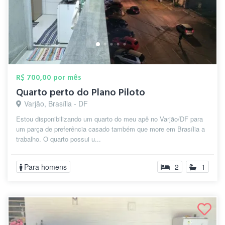
R$ 700,00 por mês
Quarto perto do Plano Piloto
Varjão, Brasília - DF
Estou disponibilizando um quarto do meu apê no Varjão/DF para
um parça de preferência casado também que more em Brasília a
trabalho. O quarto possui u...
Para homens
2
1