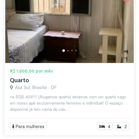
R$ 1.600,00 por mês
Quarto
Asa Sul, Brasília - DF
na SQS 403!!!! (Alugamos quarto) estamos com um quarto vago
em nosso apê exclusivamente feminino e individual! O espaço
disponível já tem cama de cas...
Para mulheres
4
2