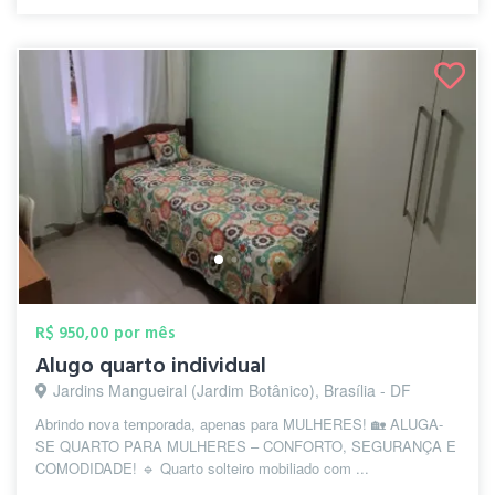
R$ 950,00 por mês
Alugo quarto individual
Jardins Mangueiral (Jardim Botânico), Brasília - DF
Abrindo nova temporada, apenas para MULHERES! 🏡 ALUGA-
SE QUARTO PARA MULHERES – CONFORTO, SEGURANÇA E
COMODIDADE! 🔹 Quarto solteiro mobiliado com ...