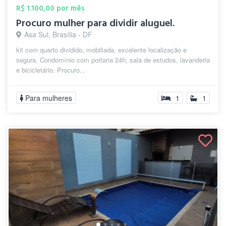
R$ 1.100,00 por mês
Procuro mulher para dividir aluguel.
Asa Sul, Brasília - DF
kit com quarto dividido, mobiliada, excelente localização e
segura. Condomínio com portaria 24h, sala de estudos, lavanderia
e bicicletário. Procuro...
Para mulheres
1
1