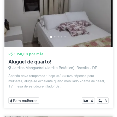
R$ 1.350,00 por mês
Aluguel de quarto!
Jardins Mangueiral (Jardim Botânico), Brasília - DF
Abrindo nova temporada " hoje 01/08/2026 "Apenas para
mulheres, aluga-se excelente quarto mobiliado +cama de casal,
TV, mesa de estudo,ventilador de ...
Para mulheres
4
3