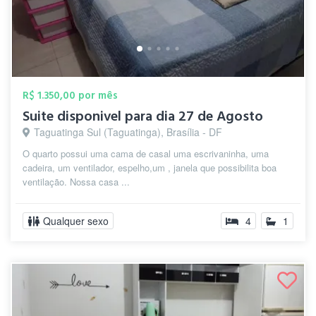
R$ 1.350,00 por mês
Suite disponivel para dia 27 de Agosto
Taguatinga Sul (Taguatinga), Brasília - DF
O quarto possui uma cama de casal uma escrivaninha, uma
cadeira, um ventilador, espelho,um , janela que possibilita boa
ventilação. Nossa casa ...
Qualquer sexo
4
1