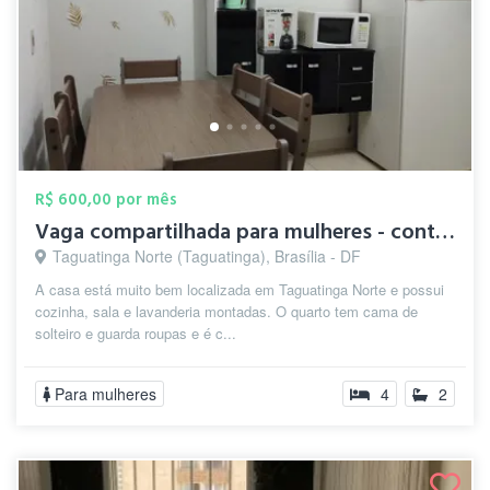
R$ 600,00 por mês
Vaga compartilhada para mulheres - conta...
Taguatinga Norte (Taguatinga), Brasília - DF
A casa está muito bem localizada em Taguatinga Norte e possui
cozinha, sala e lavanderia montadas. O quarto tem cama de
solteiro e guarda roupas e é c...
Para mulheres
4
2