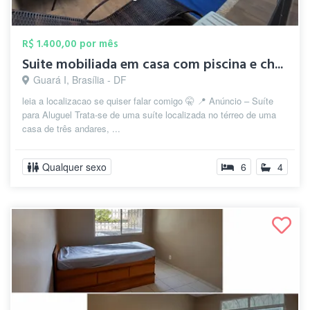
R$ 1.400,00 por mês
Suite mobiliada em casa com piscina e ch...
Guará I, Brasília - DF
leia a localizacao se quiser falar comigo 🤫 📍 Anúncio – Suíte
para Aluguel Trata-se de uma suíte localizada no térreo de uma
casa de três andares, ...
Qualquer sexo
6
4