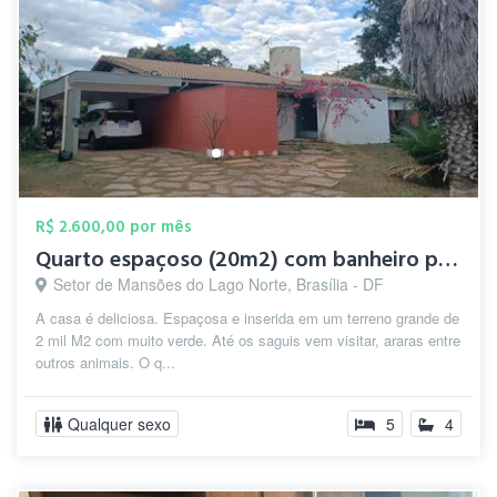
R$ 2.600,00 por mês
Quarto espaçoso (20m2) com banheiro priv...
Setor de Mansões do Lago Norte, Brasília - DF
A casa é deliciosa. Espaçosa e inserida em um terreno grande de
2 mil M2 com muito verde. Até os saguis vem visitar, araras entre
outros animais. O q...
Qualquer sexo
5
4