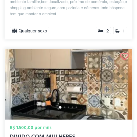
ambiente familiar,bem.localizado, próximo de comércio, estação,e
shopping.ambiente seguro,com portaria e câmeras,todo hóspede
tem que manter o ambient...
Qualquer sexo
2
1
R$ 1.500,00 por mês
DIVIDO COM MULHERES