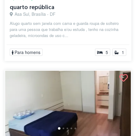
quarto república
Asa Sul, Brasília - DF
Alugo quarto sem janela com cama e guarda roupa de solteiro
para uma pessoa que trabalha e/ou estuda , tenho na cozinha
geladeira, microondas de uso c...
Para homens
5
1