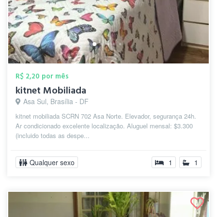
R$ 2,20 por mês
kitnet Mobiliada
Asa Sul, Brasília - DF
kitnet mobiliada SCRN 702 Asa Norte. Elevador, segurança 24h.
Ar condicionado excelente localização. Aluguel mensal: $3.300
(incluido todas as despe...
Qualquer sexo
1
1