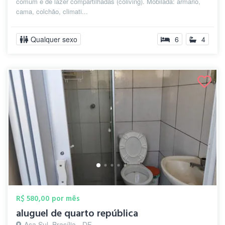
comum e de lazer compartilhadas (coliving). Mobilada: armário,
cama, colchão, climati...
Qualquer sexo
6
4
R$ 580,00 por mês
aluguel de quarto república
Asa Sul, Brasília - DF