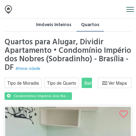
Imóveis Inteiros
Quartos
Quartos para Alugar, Dividir
Apartamento • Condomínio Império
dos Nobres (Sobradinho) - Brasília -
DF
Alterar cidade
Tipo de Moradia
Tipo de Quarto
Bairro / Região
Ver Mapa
Moradi
Condomínio Império dos No...