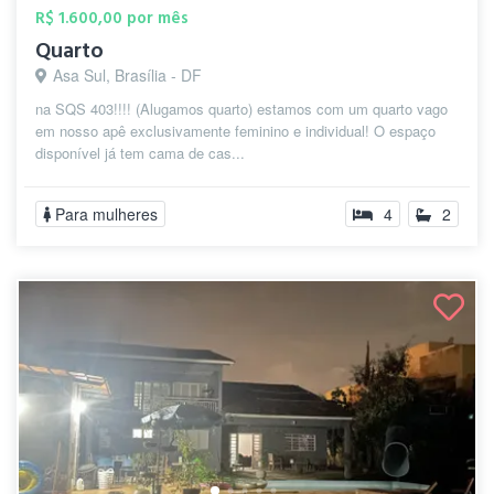
R$ 1.600,00 por mês
Quarto
Asa Sul, Brasília - DF
na SQS 403!!!! (Alugamos quarto) estamos com um quarto vago
em nosso apê exclusivamente feminino e individual! O espaço
disponível já tem cama de cas...
Para mulheres
4
2