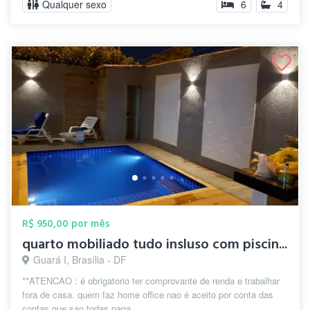
Qualquer sexo
6
4
R$ 950,00 por mês
quarto mobiliado tudo insluso com piscin...
Guará I, Brasília - DF
**ATENCAO : é obrigatorio ter comprovante de renda e trabalhar
fora de casa. quem faz home office nao é aceito por conta das
contas que sao todas paga...