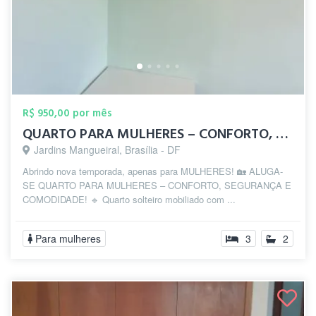
R$ 950,00 por mês
QUARTO PARA MULHERES – CONFORTO, SEGURAN...
Jardins Mangueiral, Brasília - DF
Abrindo nova temporada, apenas para MULHERES! 🏡 ALUGA-
SE QUARTO PARA MULHERES – CONFORTO, SEGURANÇA E
COMODIDADE! 🔹 Quarto solteiro mobiliado com ...
Para mulheres
3
2