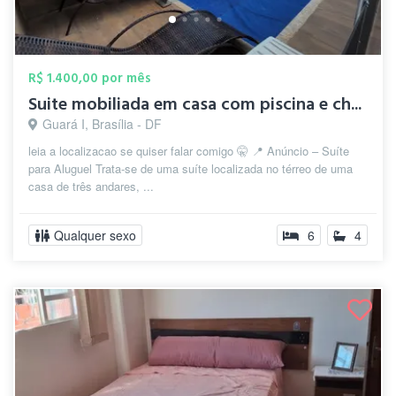
R$ 1.400,00 por mês
Suite mobiliada em casa com piscina e ch...
Guará I, Brasília - DF
leia a localizacao se quiser falar comigo 🤫 📍 Anúncio – Suíte
para Aluguel Trata-se de uma suíte localizada no térreo de uma
casa de três andares, ...
Qualquer sexo
6
4