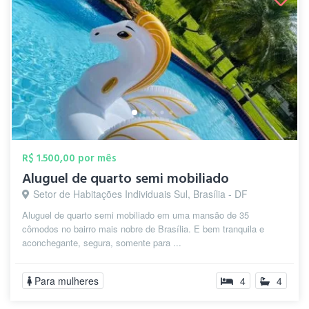
R$ 1.500,00 por mês
Aluguel de quarto semi mobiliado
Setor de Habitações Individuais Sul, Brasília - DF
Aluguel de quarto semi mobiliado em uma mansão de 35
cômodos no bairro mais nobre de Brasília. E bem tranquila e
aconchegante, segura, somente para ...
Para mulheres
4
4