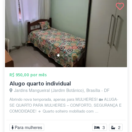
R$ 950,00 por mês
Alugo quarto individual
Jardins Mangueiral (Jardim Botânico), Brasília - DF
Abrindo nova temporada, apenas para MULHERES! 🏡 ALUGA-
SE QUARTO PARA MULHERES – CONFORTO, SEGURANÇA E
COMODIDADE! 🔹 Quarto solteiro mobiliado com ...
Para mulheres
3
2