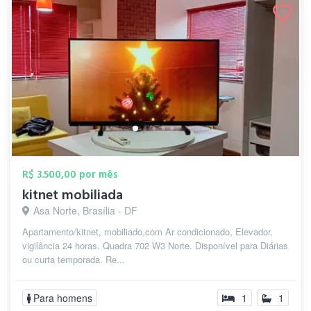
R$ 3.500,00 por mês
kitnet mobiliada
Asa Norte, Brasília - DF
Apartamento/kitnet, mobiliado,com Ar condicionado, Elevador,
vigilância 24 horas. Quadra 702 W3 Norte. Disponível para Diárias
ou curta temporada. Re...
Para homens
1
1