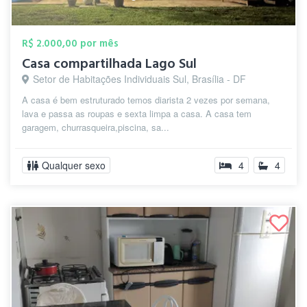
R$ 2.000,00 por mês
Casa compartilhada Lago Sul
Setor de Habitações Individuais Sul, Brasília - DF
A casa é bem estruturado temos diarista 2 vezes por semana,
lava e passa as roupas e sexta limpa a casa. A casa tem
garagem, churrasqueira,piscina, sa...
Qualquer sexo
4
4