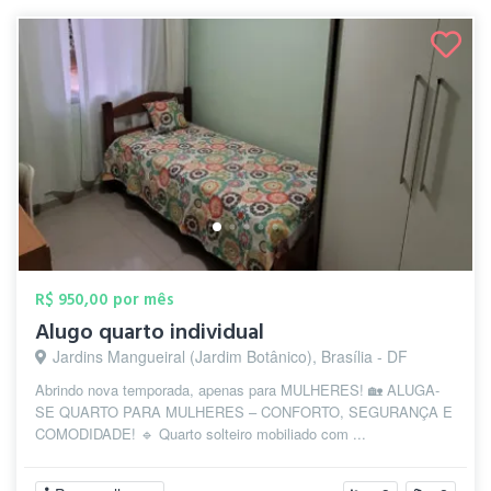
R$ 950,00 por mês
Alugo quarto individual
Jardins Mangueiral (Jardim Botânico), Brasília - DF
Abrindo nova temporada, apenas para MULHERES! 🏡 ALUGA-
SE QUARTO PARA MULHERES – CONFORTO, SEGURANÇA E
COMODIDADE! 🔹 Quarto solteiro mobiliado com ...