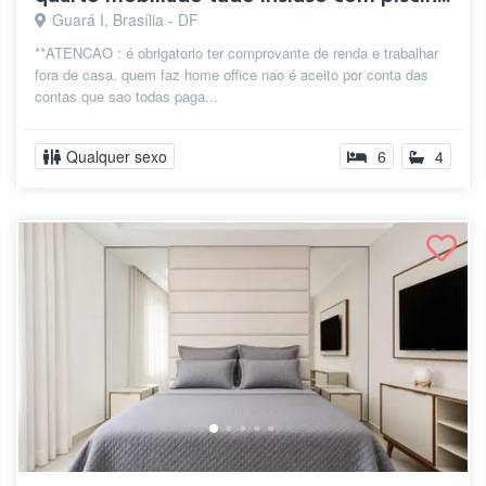
Guará I, Brasília - DF
**ATENCAO : é obrigatorio ter comprovante de renda e trabalhar
fora de casa. quem faz home office nao é aceito por conta das
contas que sao todas paga...
Qualquer sexo
6
4