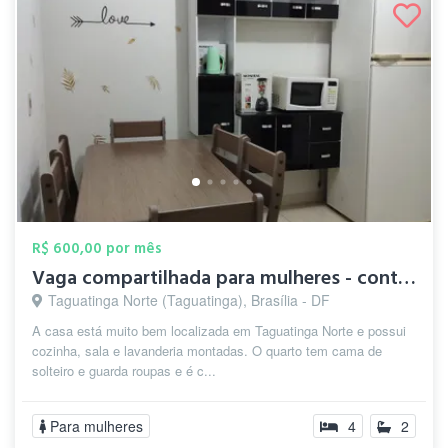
R$ 600,00 por mês
Vaga compartilhada para mulheres - conta...
Taguatinga Norte (Taguatinga), Brasília - DF
A casa está muito bem localizada em Taguatinga Norte e possui
cozinha, sala e lavanderia montadas. O quarto tem cama de
solteiro e guarda roupas e é c...
Para mulheres
4
2