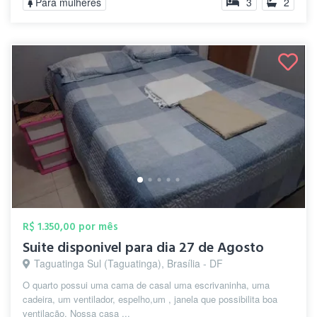
Para mulheres
3
2
R$ 1.350,00 por mês
Suite disponivel para dia 27 de Agosto
Taguatinga Sul (Taguatinga), Brasília - DF
O quarto possui uma cama de casal uma escrivaninha, uma
cadeira, um ventilador, espelho,um , janela que possibilita boa
ventilação. Nossa casa ...