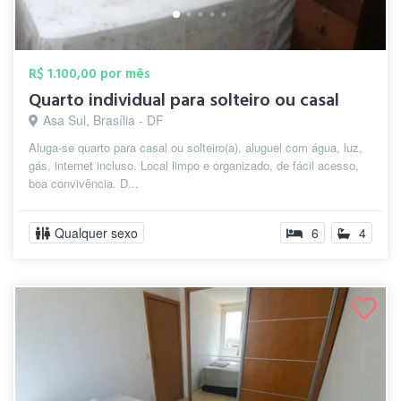
R$ 1.100,00 por mês
Quarto individual para solteiro ou casal
Asa Sul, Brasília - DF
Aluga-se quarto para casal ou solteiro(a), aluguel com água, luz,
gás, internet incluso. Local limpo e organizado, de fácil acesso,
boa convivência. D...
Qualquer sexo
6
4