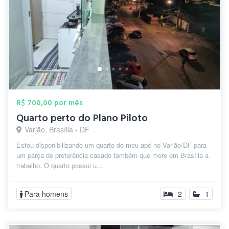
R$ 700,00 por mês
Quarto perto do Plano Piloto
Varjão, Brasília - DF
Estou disponibilizando um quarto do meu apê no Varjão/DF para
um parça de preferência casado também que more em Brasília a
trabalho. O quarto possui u...
Para homens
2
1