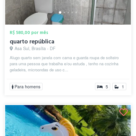
R$ 580,00 por mês
quarto república
Asa Sul, Brasília - DF
Alugo quarto sem janela com cama e guarda roupa de solteiro
para uma pessoa que trabalha e/ou estuda , tenho na cozinha
geladeira, microondas de uso c...
Para homens
5
1