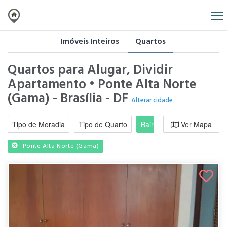
Imóveis Inteiros
Quartos
Quartos para Alugar, Dividir
Apartamento • Ponte Alta Norte
(Gama) - Brasília - DF
Alterar cidade
Tipo de Moradia
Tipo de Quarto
Bairro / Região
Ver Mapa
Moradi
Ponte Alta Norte (Gama)