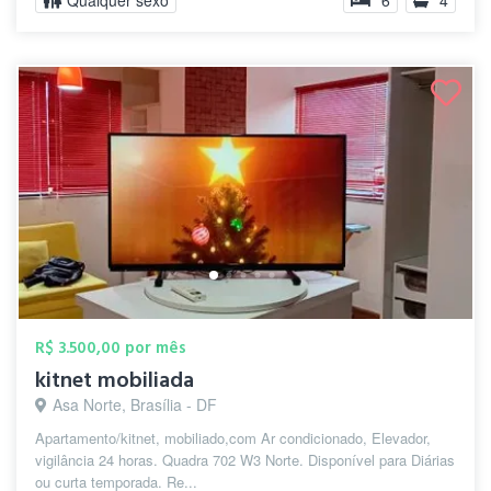
Qualquer sexo
6
4
R$ 3.500,00 por mês
kitnet mobiliada
Asa Norte, Brasília - DF
Apartamento/kitnet, mobiliado,com Ar condicionado, Elevador,
vigilância 24 horas. Quadra 702 W3 Norte. Disponível para Diárias
ou curta temporada. Re...