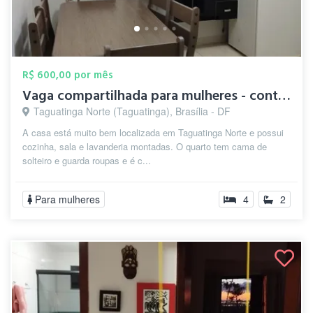
R$ 600,00 por mês
Vaga compartilhada para mulheres - conta...
Taguatinga Norte (Taguatinga), Brasília - DF
A casa está muito bem localizada em Taguatinga Norte e possui
cozinha, sala e lavanderia montadas. O quarto tem cama de
solteiro e guarda roupas e é c...
Para mulheres
4
2