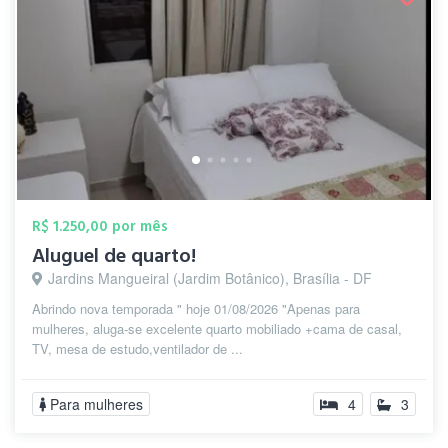
R$ 1.250,00 por mês
Aluguel de quarto!
Jardins Mangueiral (Jardim Botânico), Brasília - DF
Abrindo nova temporada " hoje 01/08/2026 "Apenas para
mulheres, aluga-se excelente quarto mobiliado +cama de casal,
TV, mesa de estudo,ventilador de ...
Para mulheres
4
3