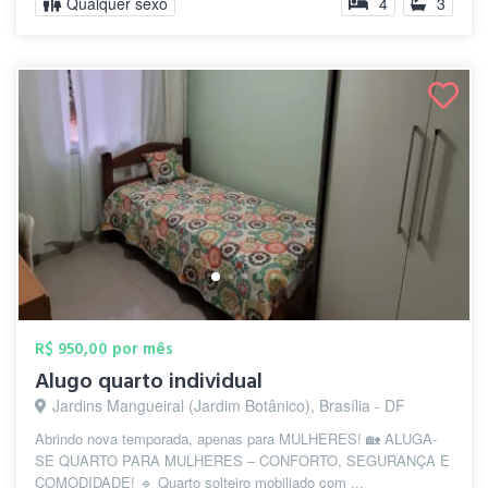
Qualquer sexo
4
3
R$ 950,00 por mês
Alugo quarto individual
Jardins Mangueiral (Jardim Botânico), Brasília - DF
Abrindo nova temporada, apenas para MULHERES! 🏡 ALUGA-
SE QUARTO PARA MULHERES – CONFORTO, SEGURANÇA E
COMODIDADE! 🔹 Quarto solteiro mobiliado com ...