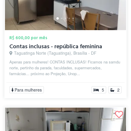
R$ 600,00 por mês
Contas inclusas - república feminina
Taguatinga Norte (Taguatinga), Brasília - DF
Apenas para mulheres! CONTAS INCLUSAS! Ficamos na samdu
norte, pertinho da parada, faculdades, supermercados,
farmácias... próximo ao Projeção, Unop...
Para mulheres
5
2