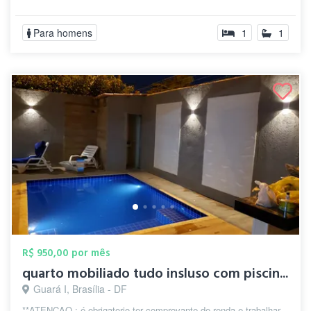
Para homens
1
1
R$ 950,00 por mês
quarto mobiliado tudo insluso com piscin...
Guará I, Brasília - DF
**ATENCAO : é obrigatorio ter comprovante de renda e trabalhar