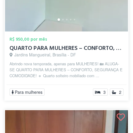
R$ 950,00 por mês
QUARTO PARA MULHERES – CONFORTO, SEGURAN...
Jardins Mangueiral, Brasília - DF
Abrindo nova temporada, apenas para MULHERES! 🏡 ALUGA-
SE QUARTO PARA MULHERES – CONFORTO, SEGURANÇA E
COMODIDADE! 🔹 Quarto solteiro mobiliado com ...
Para mulheres
3
2