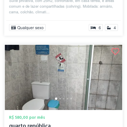
Suíte privativa, com 25m2, confortável, em casa térrea, e áreas
comum e de lazer compartilhadas (coliving). Mobilada: armário,
cama, colchão, climati...
Qualquer sexo
6
4
R$ 580,00 por mês
quarto república