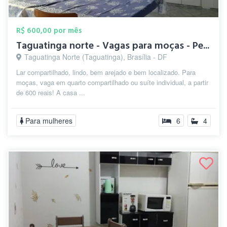
R$ 600,00 por mês
Taguatinga norte - Vagas para moças - Pe...
Taguatinga Norte (Taguatinga), Brasília - DF
Lar compartilhado, lindo, bem arejado e bem localizado. Para
moças, vaga em quarto compartilhado ou suíte individual, a partir
de 600 reais! A casa ...
Para mulheres
6
4