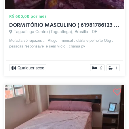
R$ 600,00 por mês
DORMITÓRIO MASCULINO ( 61981786123 / TA...
Taguatinga Centro (Taguatinga), Brasília - DF
Moradia só rapazes ... Alugo : mensal , diária e pernoite Obg :
pessoas responsável e sem vício , chama pv
Qualquer sexo
2
1