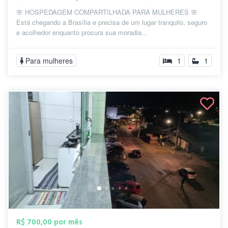
🌸 HOSPEDAGEM COMPARTILHADA PARA MULHERES 🌸
Está chegando a Brasília e precisa de um lugar tranquilo, seguro
e acolhedor enquanto procura sua moradia...
Para mulheres
1
1
R$ 700,00 por mês