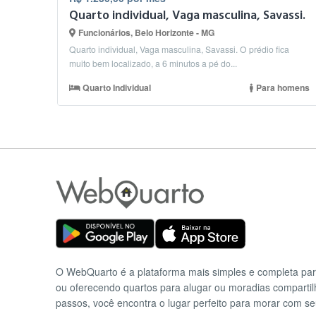
Quarto individual, Vaga masculina, Savassi.
Funcionários, Belo Horizonte - MG
Quarto individual, Vaga masculina, Savassi. O prédio fica
muito bem localizado, a 6 minutos a pé do...
Quarto Individual
Para homens
O WebQuarto é a plataforma mais simples e completa pa
ou oferecendo quartos para alugar ou moradias comparti
passos, você encontra o lugar perfeito para morar com se