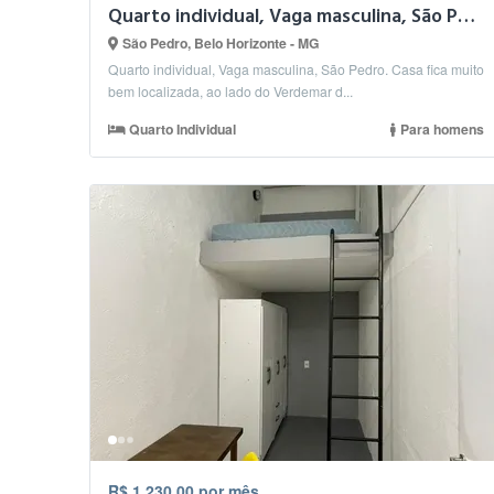
Quarto individual, Vaga masculina, São Pedro.
São Pedro, Belo Horizonte - MG
Quarto individual, Vaga masculina, São Pedro. Casa fica muito
bem localizada, ao lado do Verdemar d...
Quarto Individual
Para homens
R$ 1.230,00 por mês