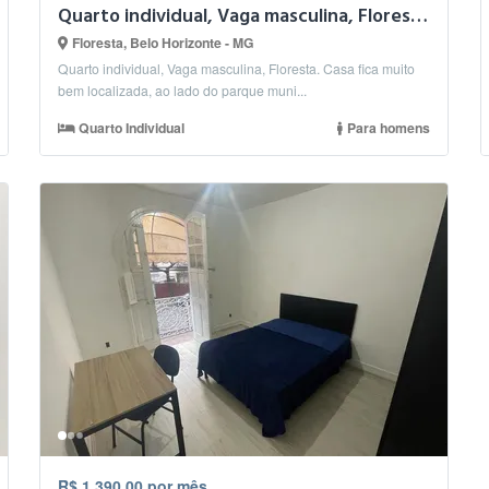
Quarto individual, Vaga masculina, Floresta.
Floresta, Belo Horizonte - MG
Quarto individual, Vaga masculina, Floresta. Casa fica muito
bem localizada, ao lado do parque muni...
Quarto Individual
Para homens
R$ 1.390,00 por mês