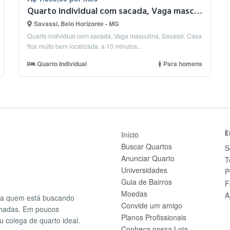
Quarto individual com sacada, Vaga masculina, Savassi.
Savassi, Belo Horizonte - MG
Quarto individual com sacada, Vaga masculina, Savassi. Casa
fica muito bem localizada, a 10 minutos...
Quarto Individual
Para homens
E
Início
Buscar Quartos
S
Anunciar Quarto
T
Universidades
P
Guia de Bairros
F
Moedas
A
ra quem está buscando
Convide um amigo
lhadas. Em poucos
Planos Profissionais
u colega de quarto ideal.
Conheça nossa Loja