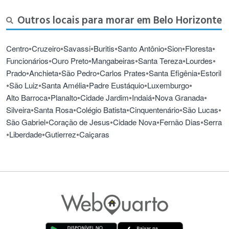
Outros locais para morar em Belo Horizonte
•
•
•
•
•
•
•
Centro
Cruzeiro
Savassi
Buritis
Santo Antônio
Sion
Floresta
•
•
•
•
•
Funcionários
Ouro Preto
Mangabeiras
Santa Tereza
Lourdes
•
•
•
•
•
Prado
Anchieta
São Pedro
Carlos Prates
Santa Efigênia
Estoril
•
•
•
•
•
São Luiz
Santa Amélia
Padre Eustáquio
Luxemburgo
•
•
•
•
•
Alto Barroca
Planalto
Cidade Jardim
Indaiá
Nova Granada
•
•
•
•
•
Silveira
Santa Rosa
Colégio Batista
Cinquentenário
São Lucas
•
•
•
•
São Gabriel
Coração de Jesus
Cidade Nova
Fernão Dias
Serra
•
•
•
Liberdade
Gutierrez
Caiçaras