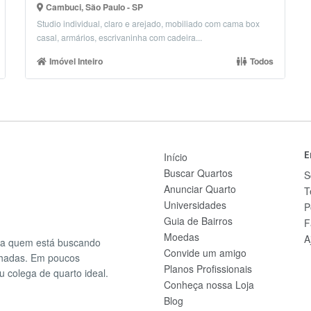
Cambuci, São Paulo - SP
Studio individual, claro e arejado, mobiliado com cama box
casal, armários, escrivaninha com cadeira...
Imóvel Inteiro
Todos
E
Início
Buscar Quartos
S
Anunciar Quarto
T
Universidades
P
Guia de Bairros
F
Moedas
A
ra quem está buscando
Convide um amigo
lhadas. Em poucos
Planos Profissionais
u colega de quarto ideal.
Conheça nossa Loja
Blog