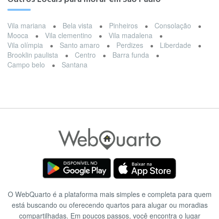
Vila mariana
Bela vista
Pinheiros
Consolação
Mooca
Vila clementino
Vila madalena
Vila olímpia
Santo amaro
Perdizes
Liberdade
Brooklin paulista
Centro
Barra funda
Campo belo
Santana
O WebQuarto é a plataforma mais simples e completa para quem
está buscando ou oferecendo quartos para alugar ou moradias
compartilhadas. Em poucos passos, você encontra o lugar