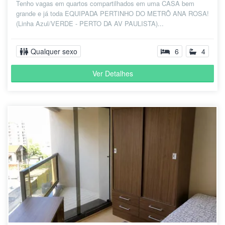
Tenho vagas em quartos compartilhados em uma CASA bem
grande e já toda EQUIPADA PERTINHO DO METRÔ ANA ROSA!
(Linha Azul/VERDE - PERTO DA AV PAULISTA)...
Qualquer sexo
6
4
Ver Detalhes