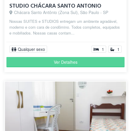
STUDIO CHÁCARA SANTO ANTONIO
Chácara Santo Antônio (Zona Sul), São Paulo - SP
Nossas SUITES e STUDIOS entregam um ambiente agradável,
moderno e com cara de condômino. Todos completos, equipados
e mobiliados. Nossas casas contam...
Qualquer sexo
1
1
Ver Detalhes