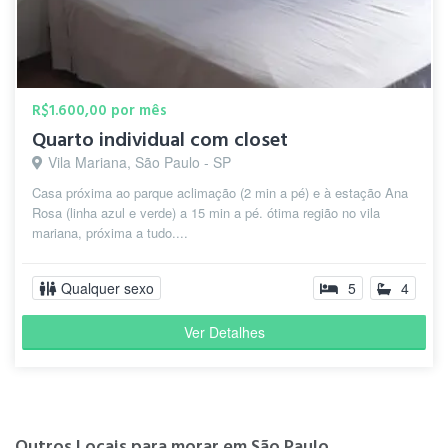
R$1.600,00 por mês
Quarto individual com closet
Vila Mariana, São Paulo - SP
Casa próxima ao parque aclimação (2 min a pé) e à estação Ana
Rosa (linha azul e verde) a 15 min a pé. ótima região no vila
mariana, próxima a tudo....
Qualquer sexo
5
4
Ver Detalhes
Outros Locais para morar em São Paulo