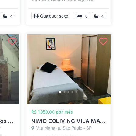
dio:...
também fazer parte de uma comunidad...
4
Qualquer sexo
6
4
R$ 1.050,00 por mês
Quartos Compartilhados Prox Av Paulista
NIMO COLIVING VILA MARIANA - Há 5 min do...
P
Vila Mariana, São Paulo - SP