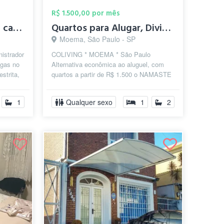
R$ 1.500,00 por mês
Quarto compartilhado casa Vila nova conc...
Quartos para Alugar, Dividir Apartamento...
Moema, São Paulo - SP
istrador
COLIVING * MOEMA * São Paulo
agas no
Alternativa econômica ao aluguel, com
strita,
quartos a partir de R$ 1.500 o NAMASTE
...
COLIVING dispõe de locações flexíveis
com ...
1
Qualquer sexo
1
2