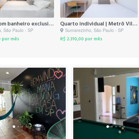
Quarto com banheiro exclusivo | Metrô Br...
Quarto individual | Metrô Vila Madalena
a, São Paulo - SP
Sumarezinho, São Paulo - SP
0 por mês
R$ 2.310,00 por mês