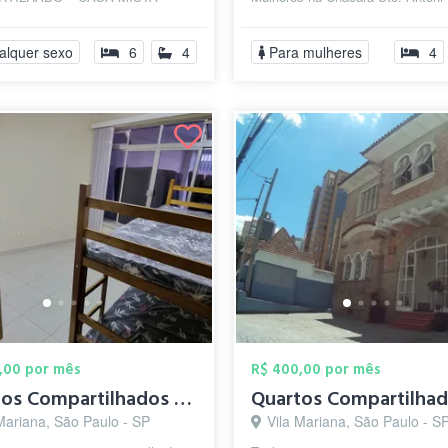
 e mulheres) Todos os quartos
Privacidade e Conforto de um Estú
viduais e mobiliados com:...
alquer sexo
6
4
Para mulheres
4
,00 por mês
R$ 400,00 por mês
Quartos Compartilhados prox da av paulis...
Mariana, São Paulo - SP
Vila Mariana, São Paulo - S