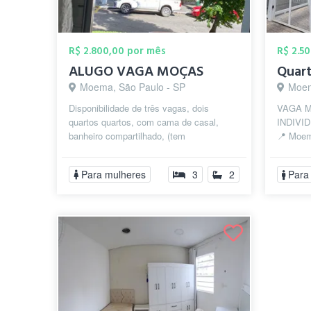
R$ 2.800,00 por mês
R$ 2.5
ALUGO VAGA MOÇAS
Moema, São Paulo - SP
Moem
Disponibilidade de três vagas, dois
VAGA M
quartos quartos, com cama de casal,
INDIVID
banheiro compartilhado, (tem
📍 Moem
possibilidade da suite em um dos quartos,
presenci
consult...
facial ✅
Para mulheres
3
2
Para