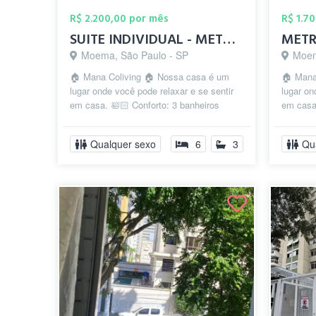
R$ 2.200,00 por mês
R$ 1.7
SUITE INDIVIDUAL - METRO EUCALIPTOS - MO...
Moema, São Paulo - SP
Moem
🏠 Mana Coliving 🏠 Nossa casa é um
🏠 Mana
lugar onde você pode relaxar e se sentir
lugar on
em casa. 🛀🏻 Conforto: 3 banheiros
em casa.
disponíveis para garantir que você nu...
disponív
Qualquer sexo
6
3
Qu