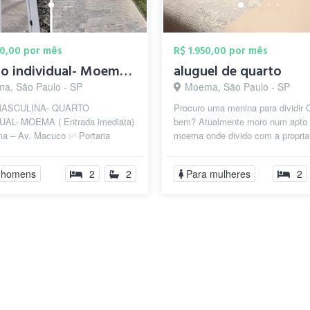
00,00 por mês
R$ 1.950,00 por mês
Quarto individual- Moema/ Av macuco
aluguel de quarto
a, São Paulo - SP
Moema, São Paulo - SP
ASCULINA- QUARTO
Procuro uma menina para dividir O
UAL- MOEMA ( Entrada imediata)
bem? Atualmente moro num apto
a – Av. Macuco ✅ Portaria
moema onde divido com a propria
al 24 horas ✅ Controle de acesso
do apto, ela vai viajar visitar seu fi
 R...
 homens
2
2
Para mulheres
2