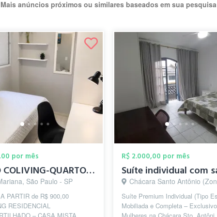
Mais anúncios próximos ou similares baseados em sua pesquisa
,00 por mês
R$ 2.000,00 por mês
NIMO COLIVING-QUARTOS INDIVIDUAIS 10 MIN...
Mariana, São Paulo - SP
Chácara Santo Antônio (Zona Sul), São Pa
 A PARTIR de R$ 900,00
Suíte Premium Individual (Tipo Es
NG RESIDENCIAL
Mobiliada e Completa – Exclusivo
TILHADO – CASA MISTA
Mulheres na Chácara Sto. Antôni ​