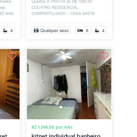
lhados
Quartos A PARTIR de R$ 1050,00
oda
COLIVING RESIDENCIAL
RÔ ANA
COMPARTILHADO – CASA MISTA
RTO DA
(Homens e mulheres) Todos os quartos
são individuais e mobiliados com...
4
Qualquer sexo
6
4
R$ 1.599,00 por mês
Suíte em Pinheiros closet ótima localiza...
kitnet individual banheiro compartilhado