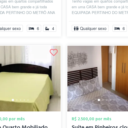
agas em quartos compartilhados
Tenho vagas em quartos comparti
CASA bem grande e já toda
em uma CASA bem grande e já t
DA PERTINHO DO METRÔ ANA
EQUIPADA PERTINHO DO MET
Linha Azul/VERDE - PERTO DA
ROSA! (Linha Azul/VERDE - PE
ISTA) ...
AV PAULISTA) ...
alquer sexo
6
4
Qualquer sexo
6
50,00 por mês
R$ 2.500,00 por mês
Alugo Quarto Mobiliado Zona Sul