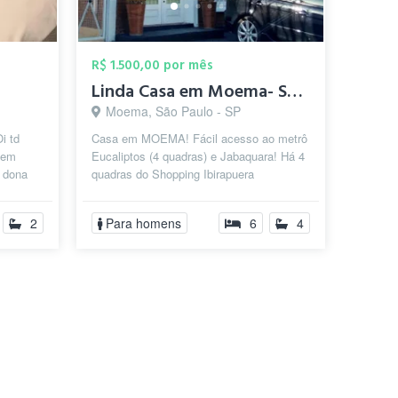
R$ 1.500,00 por mês
Linda Casa em Moema- SOMENTE MASCULINO
Moema, São Paulo - SP
i td
Casa em MOEMA! Fácil acesso ao metrô
 em
Eucaliptos (4 quadras) e Jabaquara! Há 4
 dona
quadras do Shopping Ibirapuera
lh...
,Aeroporto de Congonhas e Estacao
Eucalip...
2
Para homens
6
4