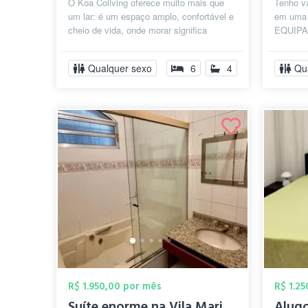
O Koa Coliving oferece muito mais que
Tenho v
um lar: é um espaço amplo, confortável e
em uma 
cheio de vida, onde morar significa
EQUIPA
também fazer parte de uma comunidad...
ROSA! (
AV PAUL
Qualquer sexo
6
4
Qu
R$ 1.950,00 por mês
R$ 1.2
Suíte enorme na Vila Mariana prox. metro...