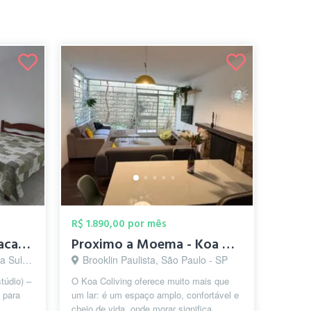
R$ 1.890,00 por mês
Suíte individual com sacada (tipo Estúdi...
Proximo a Moema - Koa Coliving - Otimo q...
ulo - SP
Brooklin Paulista, São Paulo - SP
túdio) –
O Koa Coliving oferece muito mais que
 para
um lar: é um espaço amplo, confortável e
cheio de vida, onde morar significa