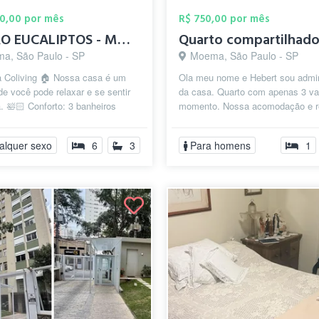
00,00 por mês
R$ 750,00 por mês
METRO EUCALIPTOS - MOEMA
a, São Paulo - SP
Moema, São Paulo - SP
 Coliving 🏠 Nossa casa é um
Ola meu nome e Hebert sou admin
de você pode relaxar e se sentir
da casa. Quarto com apenas 3 v
 🛀🏻 Conforto: 3 banheiros
momento. Nossa acomodação e re
eis para garantir que você nu...
Trabalhamos com vagas e quartos
alquer sexo
6
3
Para homens
1