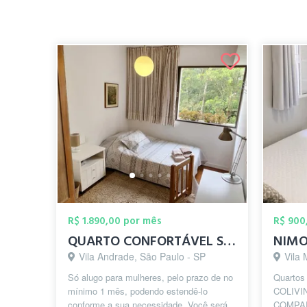
R$ 1.890,00 por mês
R$ 900
QUARTO CONFORTÁVEL SÓ PARA MULHER
Vila Andrade, São Paulo - SP
Vila 
Só alugo para mulheres, pelo prazo de no
Quartos
mínimo 1 mês, podendo estendê-lo
COLIVI
conforme a sua necessidade. Você será
COMPAR