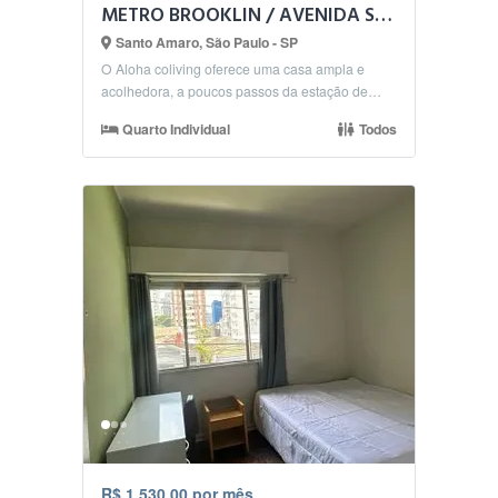
METRO BROOKLIN / AVENIDA SANTO AMARO - QUARTO BEM LOCALIZADO
Santo Amaro, São Paulo - SP
O Aloha coliving oferece uma casa ampla e
acolhedora, a poucos passos da estação de
metrô Brooklin. ...
Quarto Individual
Todos
R$ 1.530,00 por mês