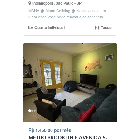
Indianópolis, São Paulo - SP
MANA 🏠 Mana Coliving 🏠 Nossa casa é um
lugar onde você pode relaxar e se sentir em
casa. 🛀🏻 Con...
Quarto Individual
Todos
R$ 1.450,00 por mês
METRO BROOKLIN E AVENIDA SANTO AMARO - ALOHA COLIVING