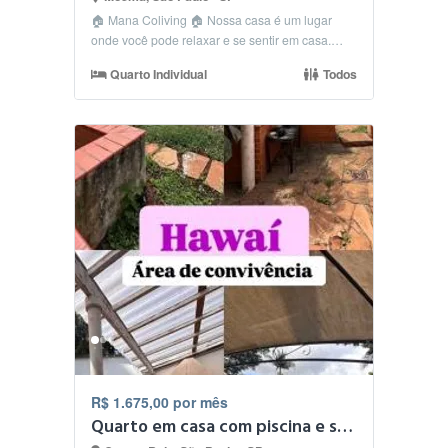
🏠 Mana Coliving 🏠 Nossa casa é um lugar
onde você pode relaxar e se sentir em casa.
🛀🏻 Conforto:...
Quarto Individual
Todos
R$ 1.675,00 por mês
Quarto em casa com piscina e sala de cinema