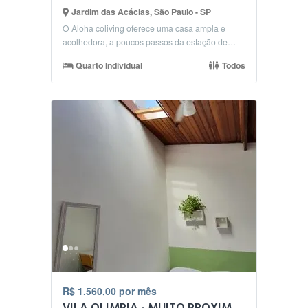
Jardim das Acácias, São Paulo - SP
O Aloha coliving oferece uma casa ampla e
acolhedora, a poucos passos da estação de
metrô Brooklin. ...
Quarto Individual
Todos
R$ 1.560,00 por mês