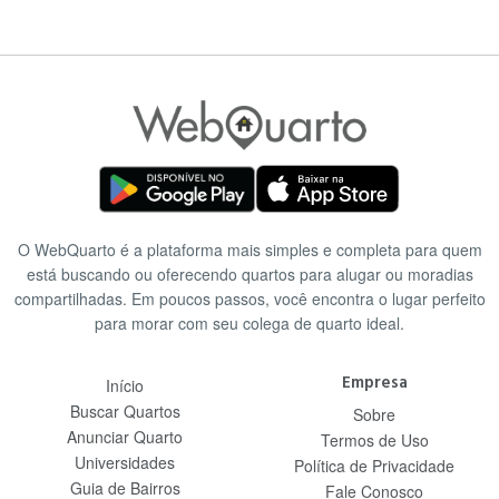
intenso movimento de viagens para todo o território nacional. Em
2019, o distrito passou a ser atendido pelo Metrô de São Paulo
com a abertura da estação Campo Belo, inaugurada em 8 de abril
e pertencente à Linha 5-Lilás, operada pela ViaMobilidade. O
distrito também seria atendido pela Linha 17-Ouro, que já passou
por vários atrasos em seu cronograma e atualmente encontra-se
com as obras paralisadas, sem previsão de conclusão nem de
inauguração. Em seu traçado, a linha teria cinco estações
abrigadas no distrito: Jardim Aeroporto, Congonhas (com conexão
ao aeroporto), Brooklin Paulista, Vereador José Diniz e a própria
estação Campo Belo, fazendo assim, integração com a Linha 5-
O WebQuarto é a plataforma mais simples e completa para quem
Lilás.
está buscando ou oferecendo quartos para alugar ou moradias
compartilhadas. Em poucos passos, você encontra o lugar perfeito
para morar com seu colega de quarto ideal.
Empresa
Início
Buscar Quartos
Sobre
Anunciar Quarto
Termos de Uso
Universidades
Política de Privacidade
Guia de Bairros
Fale Conosco