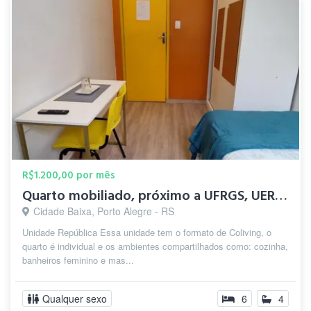
R$1.200,00 por mês
Quarto mobiliado, próximo a UFRGS, UERGS e ao CAFF
Cidade Baixa, Porto Alegre - RS
Unidade República Essa unidade tem o formato de Coliving, o
quarto é individual e os ambientes compartilhados como: cozinha,
banheiros feminino e mas...
Qualquer sexo
6
4