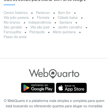
Centro histórico
Partenon
Bom fim
Vila joão pessoa
Floresta
Cidade baixa
Rio branco
Independência
Santana
São geraldo
Vila são josé
Jardim carvalho
Farroupilha
Petrópolis
Mário quintana
Passo da areia
O WebQuarto é a plataforma mais simples e completa para quem
está buscando ou oferecendo quartos para alugar ou moradias