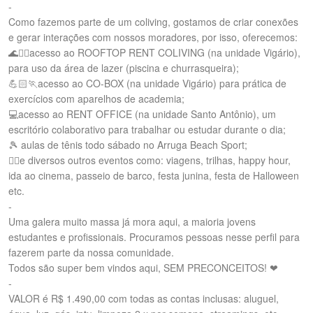
-
Como fazemos parte de um coliving, gostamos de criar conexões
e gerar interações com nossos moradores, por isso, oferecemos:
🌊🏊‍♀️acesso ao ROOFTOP RENT COLIVING (na unidade Vigário),
para uso da área de lazer (piscina e churrasqueira);
💪🏻🏃acesso ao CO-BOX (na unidade Vigário) para prática de
exercícios com aparelhos de academia;
💻acesso ao RENT OFFICE (na unidade Santo Antônio), um
escritório colaborativo para trabalhar ou estudar durante o dia;
🎾 aulas de tênis todo sábado no Arruga Beach Sport;
👯‍♂️e diversos outros eventos como: viagens, trilhas, happy hour,
ida ao cinema, passeio de barco, festa junina, festa de Halloween
etc.
-
Uma galera muito massa já mora aqui, a maioria jovens
estudantes e profissionais. Procuramos pessoas nesse perfil para
fazerem parte da nossa comunidade.
Todos são super bem vindos aqui, SEM PRECONCEITOS! ❤
-
VALOR é R$ 1.490,00 com todas as contas inclusas: aluguel,