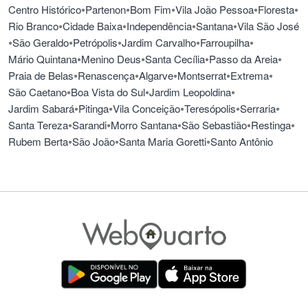
•
•
•
•
•
Centro Histórico
Partenon
Bom Fim
Vila João Pessoa
Floresta
•
•
•
•
Rio Branco
Cidade Baixa
Independência
Santana
Vila São José
•
•
•
•
•
São Geraldo
Petrópolis
Jardim Carvalho
Farroupilha
•
•
•
•
Mário Quintana
Menino Deus
Santa Cecília
Passo da Areia
•
•
•
•
•
Praia de Belas
Renascença
Algarve
Montserrat
Extrema
•
•
•
São Caetano
Boa Vista do Sul
Jardim Leopoldina
•
•
•
•
•
Jardim Sabará
Pitinga
Vila Conceição
Teresópolis
Serraria
•
•
•
•
•
Santa Tereza
Sarandi
Morro Santana
São Sebastião
Restinga
•
•
•
Rubem Berta
São João
Santa Maria Goretti
Santo Antônio