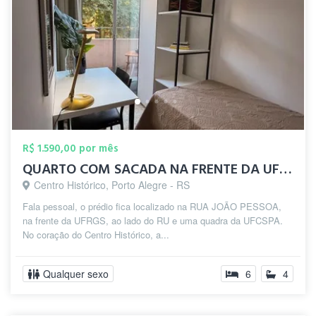
R$ 1.590,00 por mês
QUARTO COM SACADA NA FRENTE DA UFRGS
Centro Histórico, Porto Alegre - RS
Fala pessoal, o prédio fica localizado na RUA JOÃO PESSOA,
na frente da UFRGS, ao lado do RU e uma quadra da UFCSPA.
No coração do Centro Histórico, a...
Qualquer sexo
6
4