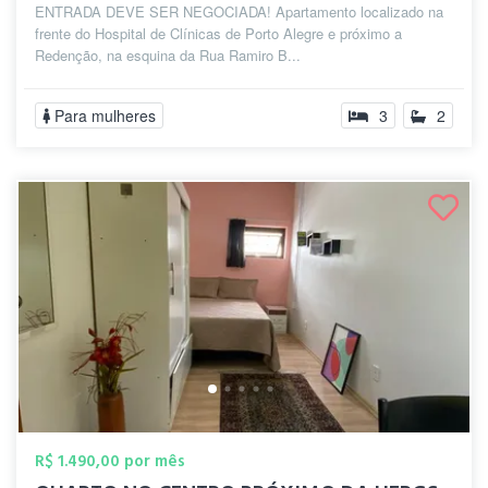
ENTRADA DEVE SER NEGOCIADA! Apartamento localizado na
frente do Hospital de Clínicas de Porto Alegre e próximo a
Redenção, na esquina da Rua Ramiro B...
Para mulheres
3
2
R$ 1.490,00 por mês