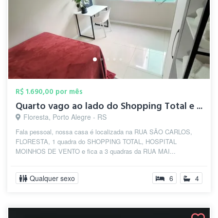
R$ 1.690,00 por mês
Quarto vago ao lado do Shopping Total e ...
Floresta, Porto Alegre - RS
Fala pessoal, nossa casa é localizada na RUA SÃO CARLOS,
FLORESTA, 1 quadra do SHOPPING TOTAL, HOSPITAL
MOINHOS DE VENTO e fica a 3 quadras da RUA MAI...
Qualquer sexo
6
4