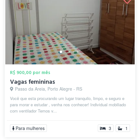
R$ 900,00 por mês
Vagas femininas
Passo da Areia, Porto Alegre - RS
Você que esta procurando um lugar tranquilo, limpo, e seguro e
para morar e estudar , venha nos conhecer! Individual mobiliado
com ventilador Temos v...
Para mulheres
3
1