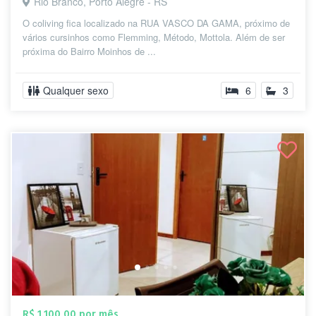
Rio Branco, Porto Alegre - RS
O coliving fica localizado na RUA VASCO DA GAMA, próximo de
vários cursinhos como Flemming, Método, Mottola. Além de ser
próxima do Bairro Moinhos de ...
Qualquer sexo
6
3
R$ 1.100,00 por mês