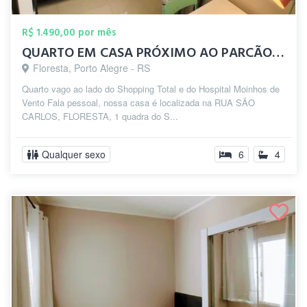
R$ 1.490,00 por mês
QUARTO EM CASA PRÓXIMO AO PARCÃO / MOINH...
Floresta, Porto Alegre - RS
Quarto vago ao lado do Shopping Total e do Hospital Moinhos de
Vento Fala pessoal, nossa casa é localizada na RUA SÃO
CARLOS, FLORESTA, 1 quadra do S...
Qualquer sexo
6
4