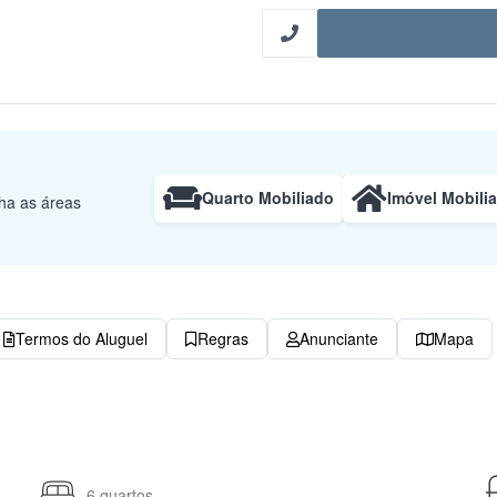
Quarto Mobiliado
Imóvel Mobili
lha as áreas
Termos do Aluguel
Regras
Anunciante
Mapa
6 quartos