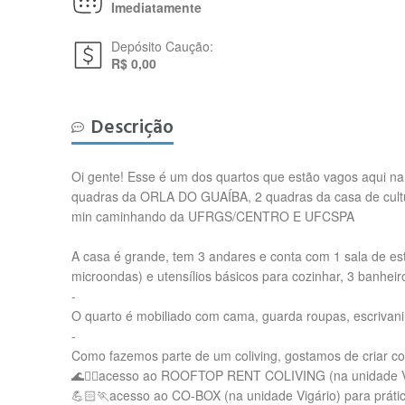
Imediatamente
Depósito Caução:
R$ 0,00
Descrição
Oi gente! Esse é um dos quartos que estão vagos aqui 
quadras da ORLA DO GUAÍBA, 2 quadras da casa de cul
min caminhando da UFRGS/CENTRO E UFCSPA
A casa é grande, tem 3 andares e conta com 1 sala de es
microondas) e utensílios básicos para cozinhar, 3 banheir
-
O quarto é mobiliado com cama, guarda roupas, escrivani
-
Como fazemos parte de um coliving, gostamos de criar c
🌊🏊‍♀️acesso ao ROOFTOP RENT COLIVING (na unidade Vigá
💪🏻🏃acesso ao CO-BOX (na unidade Vigário) para práti