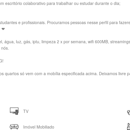
escritório colaborativo para trabalhar ou estudar durante o dia;
studantes e profissionais. Procuramos pessoas nesse perfil para faze
! ❤
 água, luz, gás, iptu, limpeza 2 x por semana, wifi 600MB, streamings 
 nós.
G!
os quartos só vem com a mobília especificada acima. Deixamos livre pa
TV
Imóvel Mobiliado