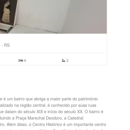
Quarto Ind
R$ 1.890,
e - RS
Centro H
6
3
re é um bairro que abriga a maior parte do patrimônio
ocalizado na região central, é conhecido por suas ruas
que datam do século XIX e início do século XX. O bairro é
incluindo a Praça Marechal Deodoro, a Catedral
ro. Além disso, o Centro Histórico é um importante centro