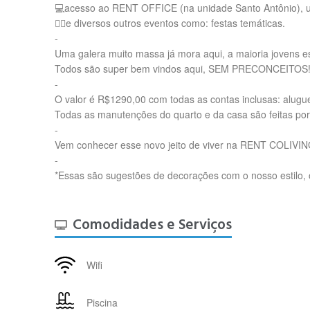
💻acesso ao RENT OFFICE (na unidade Santo Antônio), um 
👯‍♂️e diversos outros eventos como: festas temáticas.
-
Uma galera muito massa já mora aqui, a maioria jovens e
Todos são super bem vindos aqui, SEM PRECONCEITOS
-
O valor é R$1290,00 com todas as contas inclusas: aluguel,
Todas as manutenções do quarto e da casa são feitas por
-
Vem conhecer esse novo jeito de viver na RENT COLIVIN
-
*Essas são sugestões de decorações com o nosso estilo, 
Comodidades e Serviços
Wifi
Piscina