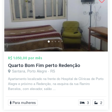
R$ 1.050,00 por mês
Quarto Bom Fim perto Redenção
Santana, Porto Alegre - RS
Apartamento localizado na frente do Hospital de Clínicas de Porto
Alegre e próximo a Redenção, na esquina da rua Ramiro
Barcelos, com elevador, salão ...
Para mulheres
3
2