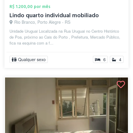
R$ 1.200,00 por mês
Lindo quarto individual mobiliado
Rio Branco, Porto Alegre - RS
Unidade Uruguai Localizada na Rua Uruguai no Centro Histórico
de Poa, próximo ao Cais do Porto , Prefeitura, Mercado Público,
fica na esquina com a f...
Qualquer sexo
6
4