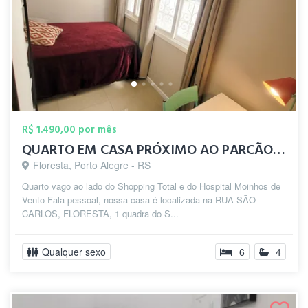
R$ 1.490,00 por mês
QUARTO EM CASA PRÓXIMO AO PARCÃO / MOINH...
Floresta, Porto Alegre - RS
Quarto vago ao lado do Shopping Total e do Hospital Moinhos de
Vento Fala pessoal, nossa casa é localizada na RUA SÃO
CARLOS, FLORESTA, 1 quadra do S...
Qualquer sexo
6
4