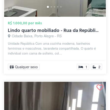
R$ 1.000,00 por mês
Lindo quarto mobiliado - Rua da Repúbli...
Cidade Baixa, Porto Alegre - RS
Unidade República Com uma cozinha moderna, banheiros
femininos e masculinos, lavanderia compartilhada. O quarto é
individual com cama de solteiro, col...
Qualquer sexo
1
2