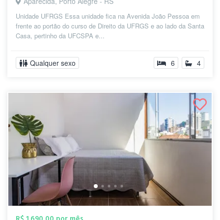
Aparecida, Porto Alegre - RS
Unidade UFRGS Essa unidade fica na Avenida João Pessoa em
frente ao portão do curso de Direito da UFRGS e ao lado da Santa
Casa, pertinho da UFCSPA e...
Qualquer sexo
6
4
R$ 1.690,00 por mês