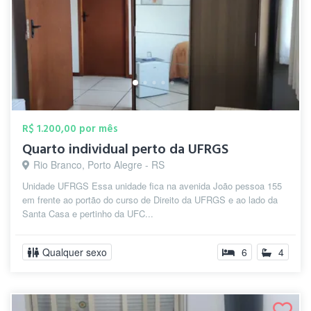
R$ 1.200,00 por mês
Quarto individual perto da UFRGS
Rio Branco, Porto Alegre - RS
Unidade UFRGS Essa unidade fica na avenida João pessoa 155
em frente ao portão do curso de Direito da UFRGS e ao lado da
Santa Casa e pertinho da UFC...
Qualquer sexo
6
4