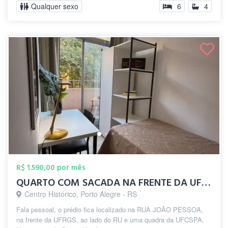
Qualquer sexo
6
4
R$ 1.590,00 por mês
QUARTO COM SACADA NA FRENTE DA UFRGS
Centro Histórico, Porto Alegre - RS
Fala pessoal, o prédio fica localizado na RUA JOÃO PESSOA,
na frente da UFRGS, ao lado do RU e uma quadra da UFCSPA.