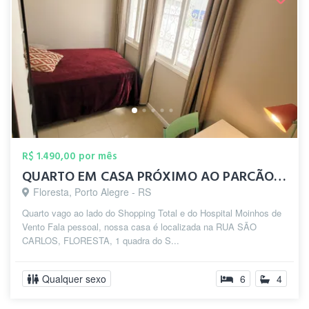
R$ 1.490,00 por mês
QUARTO EM CASA PRÓXIMO AO PARCÃO / MOINH...
Floresta, Porto Alegre - RS
Quarto vago ao lado do Shopping Total e do Hospital Moinhos de
Vento Fala pessoal, nossa casa é localizada na RUA SÃO
CARLOS, FLORESTA, 1 quadra do S...
Qualquer sexo
6
4