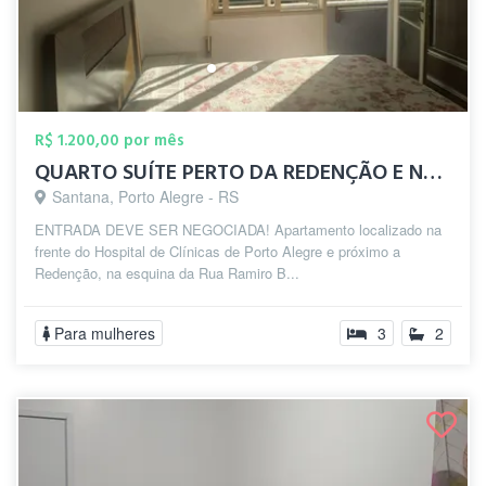
R$ 1.200,00 por mês
QUARTO SUÍTE PERTO DA REDENÇÃO E NA FREN...
Santana, Porto Alegre - RS
ENTRADA DEVE SER NEGOCIADA! Apartamento localizado na
frente do Hospital de Clínicas de Porto Alegre e próximo a
Redenção, na esquina da Rua Ramiro B...
Para mulheres
3
2