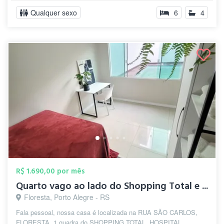
Qualquer sexo
6
4
R$ 1.690,00 por mês
Quarto vago ao lado do Shopping Total e ...
Floresta, Porto Alegre - RS
Fala pessoal, nossa casa é localizada na RUA SÃO CARLOS,
FLORESTA, 1 quadra do SHOPPING TOTAL, HOSPITAL