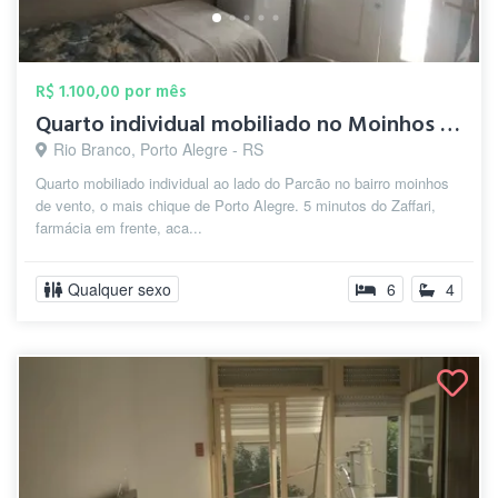
R$ 1.100,00 por mês
Quarto individual mobiliado no Moinhos d...
Rio Branco, Porto Alegre - RS
Quarto mobiliado individual ao lado do Parcão no bairro moinhos
de vento, o mais chique de Porto Alegre. 5 minutos do Zaffari,
farmácia em frente, aca...
Qualquer sexo
6
4