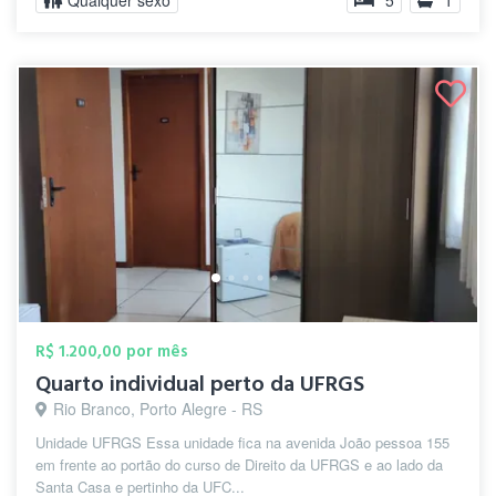
Qualquer sexo
5
1
R$ 1.200,00 por mês
Quarto individual perto da UFRGS
Rio Branco, Porto Alegre - RS
Unidade UFRGS Essa unidade fica na avenida João pessoa 155
em frente ao portão do curso de Direito da UFRGS e ao lado da
Santa Casa e pertinho da UFC...