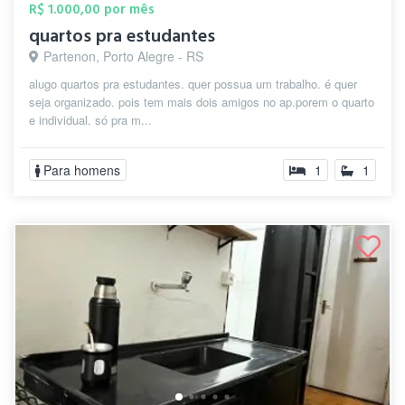
R$ 1.000,00 por mês
quartos pra estudantes
Partenon, Porto Alegre - RS
alugo quartos pra estudantes. quer possua um trabalho. é quer
seja organizado. pois tem mais dois amigos no ap.porem o quarto
e individual. só pra m...
Para homens
1
1