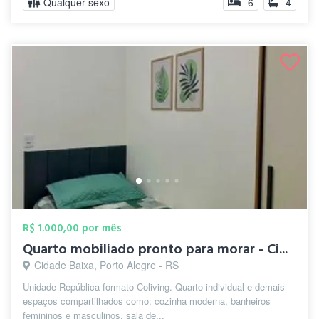
Qualquer sexo
6
4
R$ 1.000,00 por mês
Quarto mobiliado pronto para morar - Ci...
Cidade Baixa, Porto Alegre - RS
Unidade República formato Coliving. Quarto individual e demais
espaços compartilhados como: cozinha moderna, banheiros
femininos e masculinos, sala de...