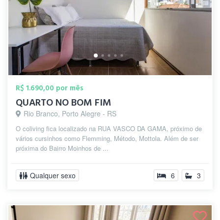
R$ 1.690,00 por mês
QUARTO NO BOM FIM
Rio Branco, Porto Alegre - RS
O coliving fica localizado na RUA VASCO DA GAMA, próximo de
vários cursinhos como Flemming, Método, Mottola. Além de ser
próxima do Bairro Moinhos de ...
Qualquer sexo
6
3