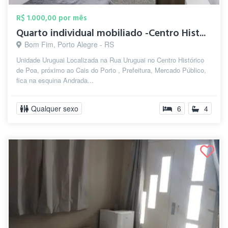
R$ 1.000,00 por mês
Quarto individual mobiliado -Centro Hist...
Bom Fim, Porto Alegre - RS
Unidade Uruguai Localizada na Rua Uruguai no Centro Histórico
de Poa, próximo ao Cais do Porto , Prefeitura, Mercado Público,
fica na esquina Andrada...
Qualquer sexo
6
4