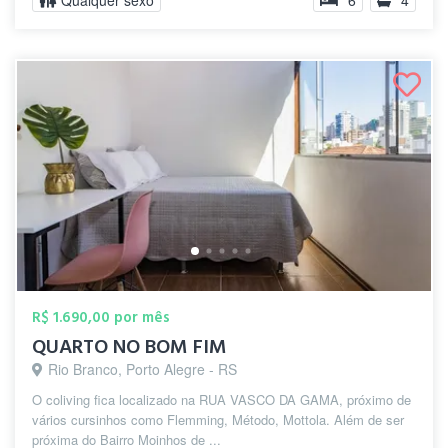
Qualquer sexo
6
4
R$ 1.690,00 por mês
QUARTO NO BOM FIM
Rio Branco, Porto Alegre - RS
O coliving fica localizado na RUA VASCO DA GAMA, próximo de
vários cursinhos como Flemming, Método, Mottola. Além de ser
próxima do Bairro Moinhos de ...