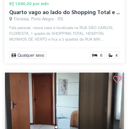
R$ 1.690,00 por mês
Quarto vago ao lado do Shopping Total e ...
Floresta, Porto Alegre - RS
Fala pessoal, nossa casa é localizada na RUA SÃO CARLOS,
FLORESTA, 1 quadra do SHOPPING TOTAL, HOSPITAL
MOINHOS DE VENTO e fica a 3 quadras da RUA MAI...
Qualquer sexo
6
4