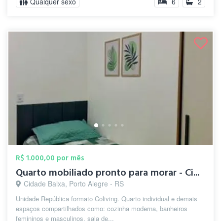
Qualquer sexo
6
2
R$ 1.000,00 por mês
Quarto mobiliado pronto para morar - Ci...
Cidade Baixa, Porto Alegre - RS
Unidade República formato Coliving. Quarto individual e demais
espaços compartilhados como: cozinha moderna, banheiros
femininos e masculinos, sala de...