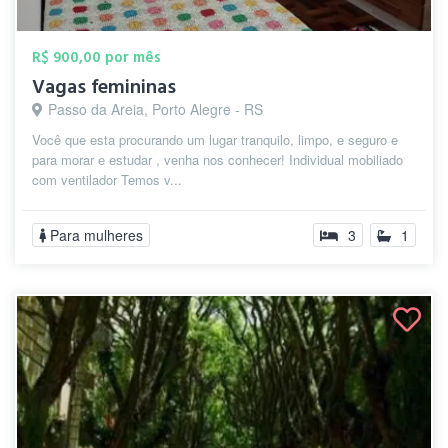
R$ 900,00 por mês
Vagas femininas
Passo da Areia, Porto Alegre - RS
Você que esta procurando um lugar tranquilo, limpo, e seguro e
para morar e estudar , venha nos conhecer! Individual mobiliado
com ventilador Temos v...
Para mulheres
3
1