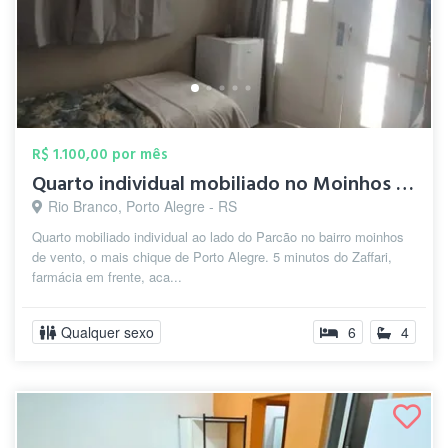
R$ 1.100,00 por mês
Quarto individual mobiliado no Moinhos d...
Rio Branco, Porto Alegre - RS
Quarto mobiliado individual ao lado do Parcão no bairro moinhos
de vento, o mais chique de Porto Alegre. 5 minutos do Zaffari,
farmácia em frente, aca...
Qualquer sexo
6
4