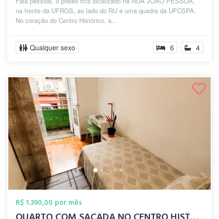
Fala pessoal, o prédio fica localizado na RUA JOÃO PESSOA,
na frente da UFRGS, ao lado do RU e uma quadra da UFCSPA.
No coração do Centro Histórico, a...
Qualquer sexo
6
4
R$ 1.390,00 por mês
QUARTO COM SACADA NO CENTRO HISTÓRICO DE...