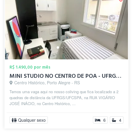
R$ 1.490,00 por mês
MINI STUDIO NO CENTRO DE POA - UFRGS/UFC...
Centro Histórico, Porto Alegre - RS
Temos uma vaga aqui no nosso coliving que fica localizado a 2
quadras de distância da UFRGS/UFCSPA, na RUA VIGÁRIO
JOSÉ INÁCIO, no Centro Histórico, ...
Qualquer sexo
6
4