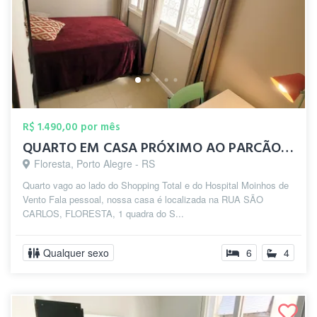
R$ 1.490,00 por mês
QUARTO EM CASA PRÓXIMO AO PARCÃO / MOINH...
Floresta, Porto Alegre - RS
Quarto vago ao lado do Shopping Total e do Hospital Moinhos de
Vento Fala pessoal, nossa casa é localizada na RUA SÃO
CARLOS, FLORESTA, 1 quadra do S...
Qualquer sexo
6
4