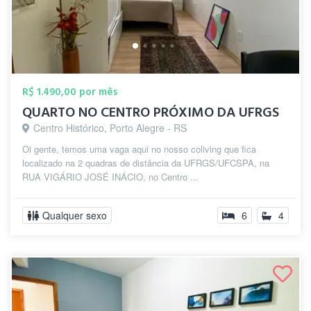
R$ 1.490,00 por mês
QUARTO NO CENTRO PRÓXIMO DA UFRGS
Centro Histórico, Porto Alegre - RS
Oi gente, temos uma vaga aqui no nosso coliving que fica
localizado na 2 quadras de distância da UFRGS/UFCSPA, na
RUA VIGÁRIO JOSÉ INÁCIO, no Centro ...
Qualquer sexo
6
4