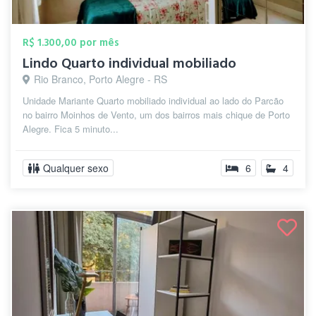
R$ 1.300,00 por mês
Lindo Quarto individual mobiliado
Rio Branco, Porto Alegre - RS
Unidade Mariante Quarto mobiliado individual ao lado do Parcão
no bairro Moinhos de Vento, um dos bairros mais chique de Porto
Alegre. Fica 5 minuto...
Qualquer sexo
6
4