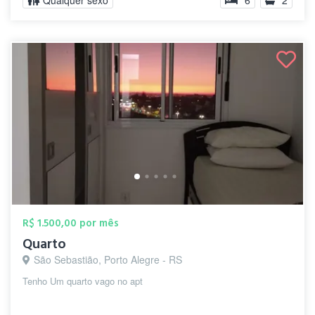
Qualquer sexo
6
2
R$ 1.500,00 por mês
Quarto
São Sebastião, Porto Alegre - RS
Tenho Um quarto vago no apt