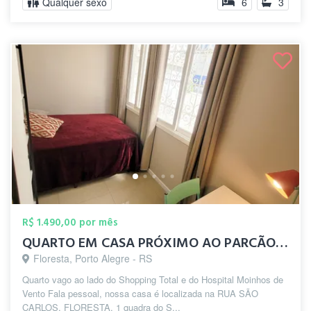
Qualquer sexo
6
3
R$ 1.490,00 por mês
QUARTO EM CASA PRÓXIMO AO PARCÃO / MOINH...
Floresta, Porto Alegre - RS
Quarto vago ao lado do Shopping Total e do Hospital Moinhos de
Vento Fala pessoal, nossa casa é localizada na RUA SÃO
CARLOS, FLORESTA, 1 quadra do S...