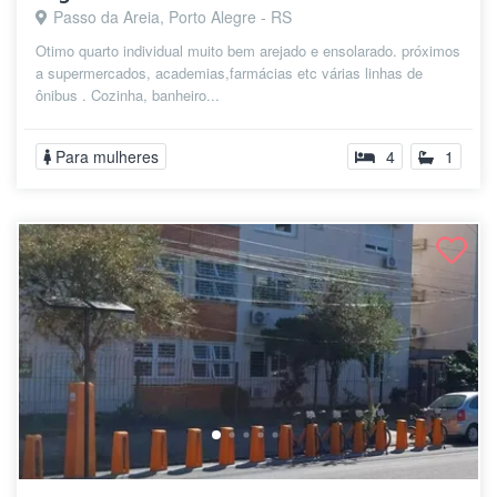
Passo da Areia, Porto Alegre - RS
Otimo quarto individual muito bem arejado e ensolarado. próximos
a supermercados, academias,farmácias etc várias linhas de
ônibus . Cozinha, banheiro...
Para mulheres
4
1