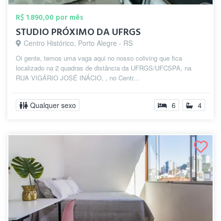
R$ 1.890,00 por mês
STUDIO PRÓXIMO DA UFRGS
Centro Histórico, Porto Alegre - RS
Oi gente, temos uma vaga aqui no nosso coliving que fica
localizado na 2 quadras de distância da UFRGS/UFCSPA, na
RUA VIGÁRIO JOSÉ INÁCIO, , no Centr...
Qualquer sexo
6
4