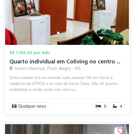
R$ 1.100,00 por mês
Quarto individual em Coliving no centro ...
Centro Histórico, Porto Alegre - RS
Essa unidade fica na avenida João pessoa 155 em frente a
medicina da UFRGS e ao lado da Santa Casa. São 20 quartos
mobiliados e ainda conta com uma co...
Qualquer sexo
6
4