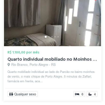
R$ 1.100,00 por mês
Quarto individual mobiliado no Moinhos d...
Rio Branco, Porto Alegre - RS
Quarto mobiliado individual ao lado do Parcão no bairro moinhos
de vento, o mais chique de Porto Alegre. 5 minutos do Zaffari,
farmácia em frente, aca...
Qualquer sexo
6
4