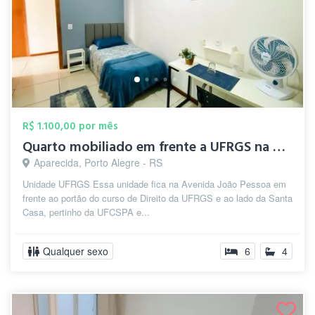
R$ 1.100,00 por mês
Quarto mobiliado em frente a UFRGS na Ci...
Aparecida, Porto Alegre - RS
Unidade UFRGS Essa unidade fica na Avenida João Pessoa em
frente ao portão do curso de Direito da UFRGS e ao lado da Santa
Casa, pertinho da UFCSPA e...
Qualquer sexo
6
4