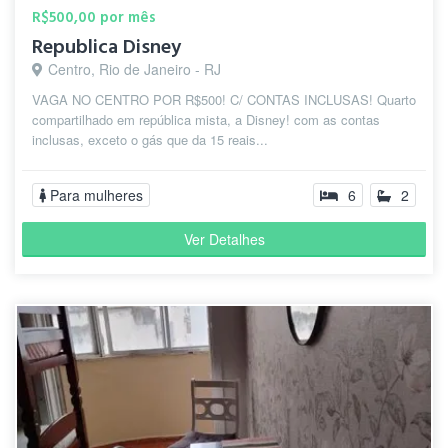
R$500,00 por mês
Republica Disney
Centro, Rio de Janeiro - RJ
VAGA NO CENTRO POR R$500! C/ CONTAS INCLUSAS! Quarto
compartilhado em república mista, a Disney! com as contas
inclusas, exceto o gás que da 15 reais...
Para mulheres
6
2
Ver Detalhes