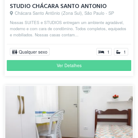
STUDIO CHÁCARA SANTO ANTONIO
Chácara Santo Antônio (Zona Sul), São Paulo - SP
Nossas SUITES e STUDIOS entregam um ambiente agradável,
moderno e com cara de condômino. Todos completos, equipados
e mobiliados. Nossas casas contam...
Qualquer sexo
1
1
Ver Detalhes