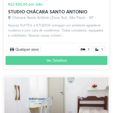
R$2.400,00 por mês
STUDIO CHÁCARA SANTO ANTONIO
Chácara Santo Antônio (Zona Sul), São Paulo - SP
Nossas SUITES e STUDIOS entregam um ambiente agradável,
moderno e com cara de condômino. Todos completos, equipados
e mobiliados. Nossas casas contam...
Qualquer sexo
1
1
Ver Detalhes