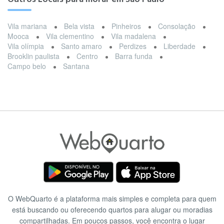
Vila mariana
Bela vista
Pinheiros
Consolação
Mooca
Vila clementino
Vila madalena
Vila olímpia
Santo amaro
Perdizes
Liberdade
Brooklin paulista
Centro
Barra funda
Campo belo
Santana
O WebQuarto é a plataforma mais simples e completa para quem
está buscando ou oferecendo quartos para alugar ou moradias
compartilhadas. Em poucos passos, você encontra o lugar