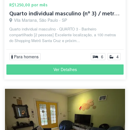
R$1.250,00 por mês
Quarto individual masculino (n° 3) / metrô Santa Cruz
Vila Mariana, São Paulo - SP
Quarto individual masculino - QUARTO 3 - Banheiro
compartilhado [2 pessoas] Excelente localização, a 100 metros
do Shopping Metrô Santa Cruz e próxim...
Para homens
6
4
Ver Detalhes