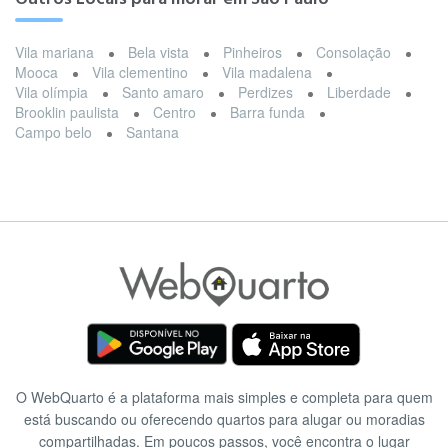
Vila mariana
Bela vista
Pinheiros
Consolação
Mooca
Vila clementino
Vila madalena
Vila olímpia
Santo amaro
Perdizes
Liberdade
Brooklin paulista
Centro
Barra funda
Campo belo
Santana
O WebQuarto é a plataforma mais simples e completa para quem
está buscando ou oferecendo quartos para alugar ou moradias
compartilhadas. Em poucos passos, você encontra o lugar