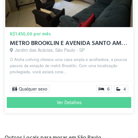
R$1.450,00 por mês
METRO BROOKLIN E AVENIDA SANTO AMARO - ALOHA COLIVING
Jardim das Acácias, São Paulo - SP
O Aloha coliving oferece uma casa ampla e acolhedora, a poucos
passos da estação de metrô Brooklin. Com uma localização
privilegiada, você estará cone...
Qualquer sexo
6
4
Ver Detalhes
Outros Locais para morar em São Paulo