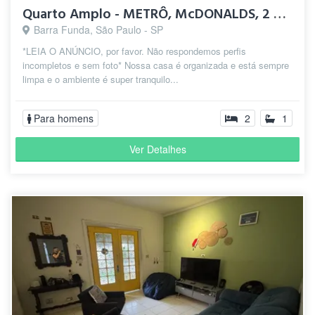
Quarto Amplo - METRÔ, McDONALDS, 2 SMARTFIT, 2 SHOPPINGs
Barra Funda, São Paulo - SP
*LEIA O ANÚNCIO, por favor. Não respondemos perfis
incompletos e sem foto* Nossa casa é organizada e está sempre
limpa e o ambiente é super tranquilo...
Para homens
2
1
Ver Detalhes