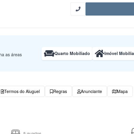
Quarto Mobiliado
Imóvel Mobili
lha as áreas
Termos do Aluguel
Regras
Anunciante
Mapa
5 quartos