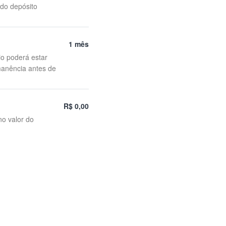
 do depósito
1 mês
io poderá estar
manência antes de
R$ 0,00
no valor do