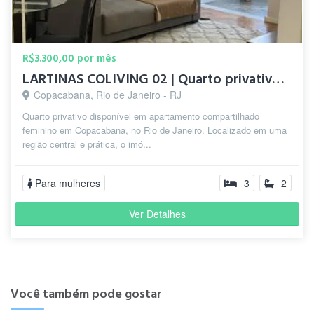
R$3.300,00 por mês
LARTINAS COLIVING 02 | Quarto privativo para mulheres em Cop
Copacabana, Rio de Janeiro - RJ
Quarto privativo disponível em apartamento compartilhado
feminino em Copacabana, no Rio de Janeiro. Localizado em uma
região central e prática, o imó...
Para mulheres
3
2
Ver Detalhes
Você também pode gostar