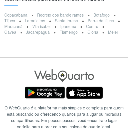
Copacabana
Recreio dos bandeirantes
Botafogo
Tijuca
Laranjeiras
Santa teresa
Barra da tijuca
Maracanã
Vila isabel
Ipanema
Centro
Gávea
Jacarepaguá
Flamengo
Glória
Méier
O WebQuarto é a plataforma mais simples e completa para quem
está buscando ou oferecendo quartos para alugar ou moradias
compartilhadas. Em poucos passos, você encontra o lugar
perfeito para morar com seu colega de quarto ideal.