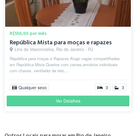
R$550,00 por mês
República Mista para moças e rapazes
Lins de Vasconcelos, Rio de Janeiro - RJ
República para moças e Rapazes Alugo vagas compartilhadas
em República Mista Quartos com camas,armários individuais
com chaves, ventilador de teto,...
Qualquer sexo
3
3
Ver Detalhes
Outros Locais para morar em Rio de Janeiro