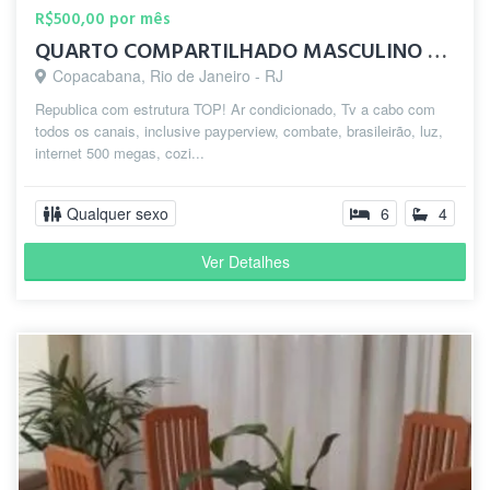
R$500,00 por mês
QUARTO COMPARTILHADO MASCULINO E FEMININO EM COPACABANA!
Copacabana, Rio de Janeiro - RJ
Republica com estrutura TOP! Ar condicionado, Tv a cabo com
todos os canais, inclusive payperview, combate, brasileirão, luz,
internet 500 megas, cozi...
Qualquer sexo
6
4
Ver Detalhes