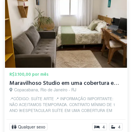
R$3.100,00 por mês
Maravilhoso Studio em uma cobertura em Copanema, posto 5!
Copacabana, Rio de Janeiro - RJ
📍CÓDIGO: SUÍTE ARTE 📍 INFORMAÇÃO IMPORTANTE:
NÃO ACEITAMOS TEMPORADA. CONTRATO MÍNIMO DE 1
ANO 🌺ESPETACULAR SUÍTE EM UMA COBERTURA EM
COPANEMA -...
Qualquer sexo
4
4