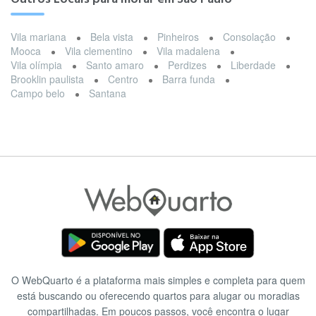
Vila mariana
Bela vista
Pinheiros
Consolação
Mooca
Vila clementino
Vila madalena
Vila olímpia
Santo amaro
Perdizes
Liberdade
Brooklin paulista
Centro
Barra funda
Campo belo
Santana
O WebQuarto é a plataforma mais simples e completa para quem
está buscando ou oferecendo quartos para alugar ou moradias
compartilhadas. Em poucos passos, você encontra o lugar