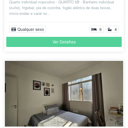
Quarto individual masculino - QUARTO 5B - Banheiro individual
(suíte), frigobar, pia de cozinha, fogão elétrico de duas bocas,
micro-ondas e varal no...
Qualquer sexo
6
4
Ver Detalhes