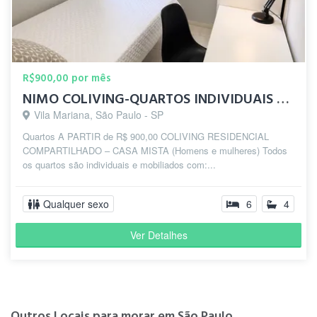
R$900,00 por mês
NIMO COLIVING-QUARTOS INDIVIDUAIS 10 MIN DO METRÔ SANTA CRUZ
Vila Mariana, São Paulo - SP
Quartos A PARTIR de R$ 900,00 COLIVING RESIDENCIAL
COMPARTILHADO – CASA MISTA (Homens e mulheres) Todos
os quartos são individuais e mobiliados com:...
Qualquer sexo
6
4
Ver Detalhes
Outros Locais para morar em São Paulo