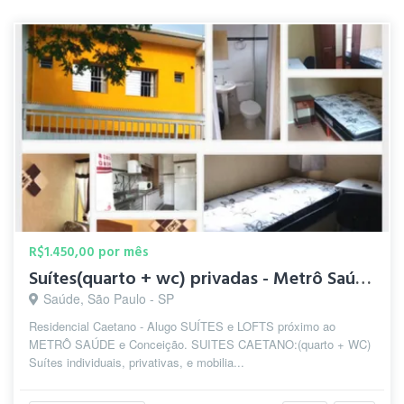
R$1.450,00 por mês
Suítes(quarto + wc) privadas - Metrô Saúde/S.Judas/Conceição
Saúde, São Paulo - SP
Residencial Caetano - Alugo SUÍTES e LOFTS próximo ao
METRÔ SAÚDE e Conceição. SUITES CAETANO:(quarto + WC)
Suítes individuais, privativas, e mobilia...