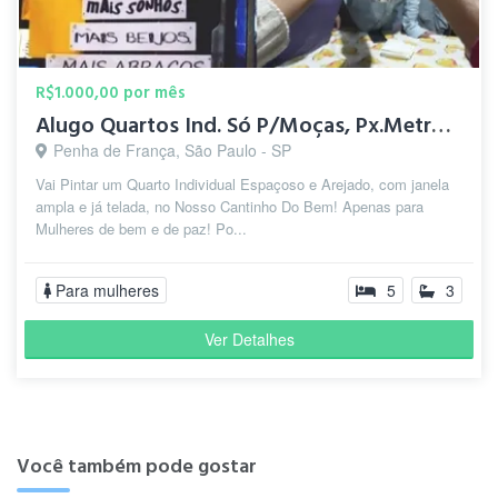
R$1.000,00 por mês
Alugo Quartos Ind. Só P/Moças, Px.Metrô Penha!
Penha de França, São Paulo - SP
Vai Pintar um Quarto Individual Espaçoso e Arejado, com janela
ampla e já telada, no Nosso Cantinho Do Bem! Apenas para
Mulheres de bem e de paz! Po...
Para mulheres
5
3
Ver Detalhes
Você também pode gostar