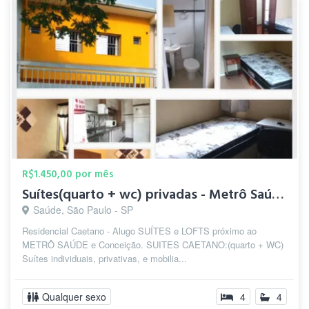
R$1.450,00 por mês
Suítes(quarto + wc) privadas - Metrô Saúde/S.Judas/Conceição
Saúde, São Paulo - SP
Residencial Caetano - Alugo SUÍTES e LOFTS próximo ao
METRÔ SAÚDE e Conceição. SUITES CAETANO:(quarto + WC)
Suítes individuais, privativas, e mobilia...
Qualquer sexo
4
4