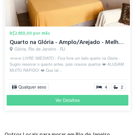
R$2.850,00 por mês
Quarto na Glória - Amplo/Arejado - Melhor Coliving do Rio
Glória, Rio de Janeiro - RJ
📣📣📣 LIVRE IMEDIATO - Fica livre um belo quarto na Gloria -
Sugiro reservar o quanto antes, pois nossos quartos ❤️ ALUGAM
MUITO RAPIDO! ❤️ Que tal...
Qualquer sexo
4
2
Ver Detalhes
Outros Locais para morar em Rio de Janeiro