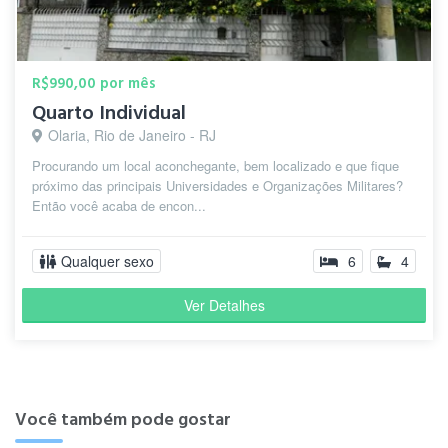
R$990,00 por mês
Quarto Individual
Olaria, Rio de Janeiro - RJ
Procurando um local aconchegante, bem localizado e que fique
próximo das principais Universidades e Organizações Militares?
Então você acaba de encon...
Qualquer sexo
6
4
Ver Detalhes
Você também pode gostar