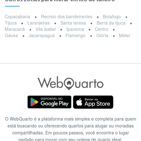
Copacabana
Recreio dos bandeirantes
Botafogo
Tijuca
Laranjeiras
Santa teresa
Barra da tijuca
Maracanã
Vila isabel
Ipanema
Centro
Gávea
Jacarepaguá
Flamengo
Glória
Méier
O WebQuarto é a plataforma mais simples e completa para quem
está buscando ou oferecendo quartos para alugar ou moradias
compartilhadas. Em poucos passos, você encontra o lugar
perfeito para morar com seu colega de quarto ideal.