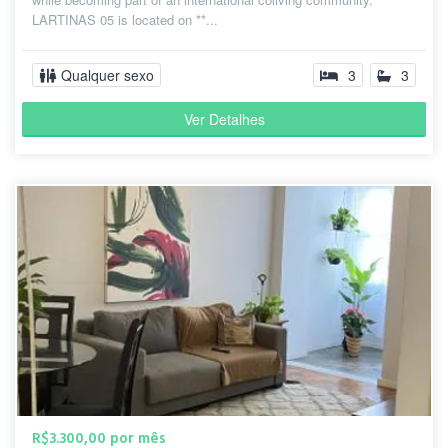
LARTINAS 05 is located on **...
Qualquer sexo
3
3
Ver Detalhes
R$3.300,00 por mês