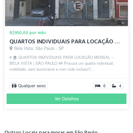
R$950,00 por mês
QUARTOS INDIVIDUAIS PARA LOCAÇÃO MENSAL – BELA VISTA
Bela Vista, São Paulo - SP
# 🏠 QUARTOS INDIVIDUAIS PARA LOCAÇÃO MENSAL –
BELA VISTA | SÃO PAULO ## Procura um quarto individual,
mobiliado, sem burocracia e com tudo incluso?...
Qualquer sexo
6
4
Ver Detalhes
Outros Locais para morar em São Paulo