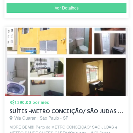
Ver Detalhes
R$1.290,00 por mês
SUÍTES -METRO CONCEIÇÃO/ SÃO JUDAS e METRO SAÚDE
Vila Guarani, São Paulo - SP
MORE BEM!!! Perto do METRO CONCEIÇÃO/ SÃO JUDAS e
METRO SAÚDE SUITES CAETANO:(quarto + WC) Suítes