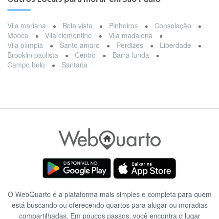
Vila mariana
Bela vista
Pinheiros
Consolação
Mooca
Vila clementino
Vila madalena
Vila olímpia
Santo amaro
Perdizes
Liberdade
Brooklin paulista
Centro
Barra funda
Campo belo
Santana
O WebQuarto é a plataforma mais simples e completa para quem
está buscando ou oferecendo quartos para alugar ou moradias
compartilhadas. Em poucos passos, você encontra o lugar