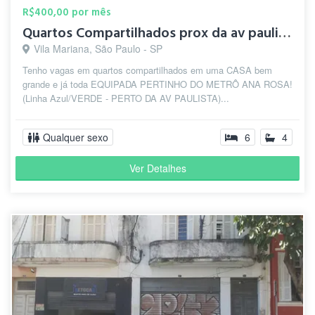
R$400,00 por mês
Quartos Compartilhados prox da av paulista
Vila Mariana, São Paulo - SP
Tenho vagas em quartos compartilhados em uma CASA bem
grande e já toda EQUIPADA PERTINHO DO METRÔ ANA ROSA!
(Linha Azul/VERDE - PERTO DA AV PAULISTA)...
Qualquer sexo
6
4
Ver Detalhes