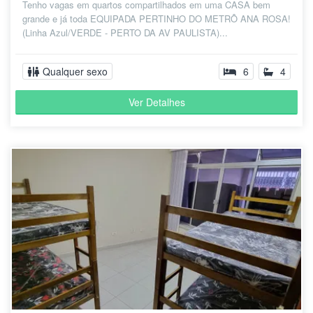
Tenho vagas em quartos compartilhados em uma CASA bem
grande e já toda EQUIPADA PERTINHO DO METRÔ ANA ROSA!
(Linha Azul/VERDE - PERTO DA AV PAULISTA)...
Qualquer sexo
6
4
Ver Detalhes