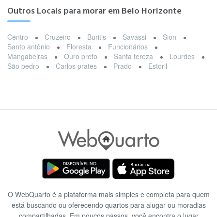
Outros Locais para morar em Belo Horizonte
Centro
Cruzeiro
Buritis
Savassi
Sion
Santo antônio
Floresta
Funcionários
Mangabeiras
Ouro preto
Santa tereza
Lourdes
São pedro
Carlos prates
Prado
Estoril
O WebQuarto é a plataforma mais simples e completa para quem
está buscando ou oferecendo quartos para alugar ou moradias
compartilhadas. Em poucos passos, você encontra o lugar