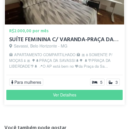
R$2.000,00 por mês
SUÍTE FEMININA C/ VARANDA-PRAÇA DA SAVASSI-PRAÇA LIBERDADE
Savassi, Belo Horizonte - MG
🏩 APARTAMENTO COMPARTILHADO 🏩 🎀🌷SOMENTE P/
MOÇAS🌷🎀 🌳🌲PRAÇA DA SAVASSI🌲🌳 🌲🌴PRAÇA DA
LIBERDADE🌴🌲 📍O AP está bem no 💖da Praça da Sa...
Para mulheres
5
3
Ver Detalhes
Você também pode gostar