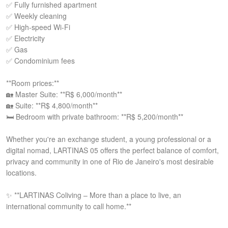
✅ Fully furnished apartment
✅ Weekly cleaning
✅ High-speed Wi-Fi
✅ Electricity
✅ Gas
✅ Condominium fees
**Room prices:**
🏡 Master Suite: **R$ 6,000/month**
🏡 Suite: **R$ 4,800/month**
🛏️ Bedroom with private bathroom: **R$ 5,200/month**
Whether you're an exchange student, a young professional or a
digital nomad, LARTINAS 05 offers the perfect balance of comfort,
privacy and community in one of Rio de Janeiro's most desirable
locations.
✨ **LARTINAS Coliving – More than a place to live, an
international community to call home.**