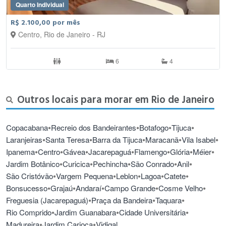
Quarto Individual
R$ 2.100,00 por mês
Centro, Rio de Janeiro - RJ
6
4
Outros locais para morar em Rio de Janeiro
•
•
•
•
Copacabana
Recreio dos Bandeirantes
Botafogo
Tijuca
•
•
•
•
•
Laranjeiras
Santa Teresa
Barra da Tijuca
Maracanã
Vila Isabel
•
•
•
•
•
•
•
Ipanema
Centro
Gávea
Jacarepaguá
Flamengo
Glória
Méier
•
•
•
•
•
Jardim Botânico
Curicica
Pechincha
São Conrado
Anil
•
•
•
•
•
São Cristóvão
Vargem Pequena
Leblon
Lagoa
Catete
•
•
•
•
•
Bonsucesso
Grajaú
Andaraí
Campo Grande
Cosme Velho
•
•
•
Freguesia (Jacarepaguá)
Praça da Bandeira
Taquara
•
•
•
Rio Comprido
Jardim Guanabara
Cidade Universitária
•
•
Madureira
Jardim Carioca
Vidigal