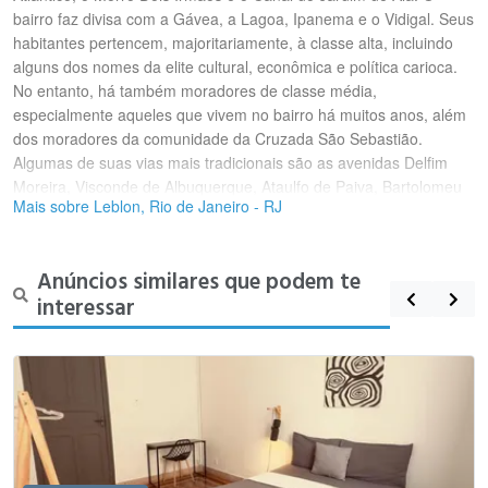
bairro faz divisa com a Gávea, a Lagoa, Ipanema e o Vidigal. Seus
habitantes pertencem, majoritariamente, à classe alta, incluindo
alguns dos nomes da elite cultural, econômica e política carioca.
No entanto, há também moradores de classe média,
especialmente aqueles que vivem no bairro há muitos anos, além
dos moradores da comunidade da Cruzada São Sebastião.
Algumas de suas vias mais tradicionais são as avenidas Delfim
Moreira, Visconde de Albuquerque, Ataulfo de Paiva, Bartolomeu
Mais sobre Leblon, Rio de Janeiro - RJ
Mitre e Afrânio de Melo Franco e a rua Rainha Guilhermina. No
bairro estão localizadas as estações de metrô Antero de Quental e
Jardim de Alah. É o bairro com o metro quadrado mais caro do
Anúncios similares que podem te
Brasil. Os apartamentos de maior valor estão situados na orla.No
interessar
Leblon está localizado um dos prédios administrativos da Rede
Globo. O dia do Leblon é comemorado a 26 de julho, pois nessa
data do ano de 1919 foi definida a configuração atual da maior
parte de suas ruas.