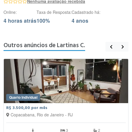
Nenhuma avaliação recebida
Online:
Taxa de Resposta:
Cadastrado há:
4 horas atrás
100%
4 anos
Outros anúncios de Lartinas C.
Quarto Individual
R$ 3.500,00 por mês
Copacabana, Rio de Janeiro - RJ
3
2