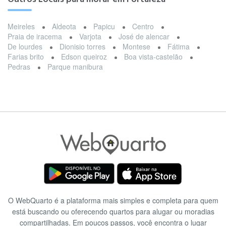
Meireles
Aldeota
Papicu
Centro
Praia de iracema
Varjota
José de alencar
De lourdes
Dionisio torres
Montese
Fátima
Farias brito
Edson queiroz
Boa vista-castelão
Pedras
Parque manibura
O WebQuarto é a plataforma mais simples e completa para quem
está buscando ou oferecendo quartos para alugar ou moradias
compartilhadas. Em poucos passos, você encontra o lugar