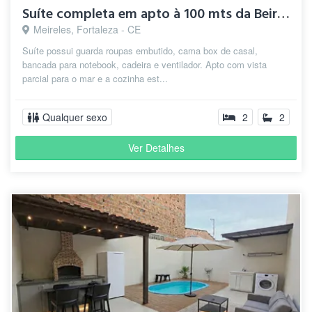
Suíte completa em apto à 100 mts da Beira Mar
Meireles, Fortaleza - CE
Suíte possui guarda roupas embutido, cama box de casal,
bancada para notebook, cadeira e ventilador. Apto com vista
parcial para o mar e a cozinha est...
Qualquer sexo
2
2
Ver Detalhes