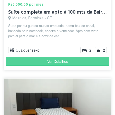
R$2.000,00 por mês
Suíte completa em apto à 100 mts da Beira Mar
Meireles, Fortaleza - CE
Suíte possui guarda roupas embutido, cama box de casal,
bancada para notebook, cadeira e ventilador. Apto com vista
parcial para o mar e a cozinha est...
Qualquer sexo
2
2
Ver Detalhes