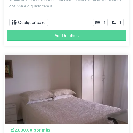
cozinha e o quarto tem a...
Qualquer sexo
1
1
Ver Detalhes
R$2.000,00 por mês