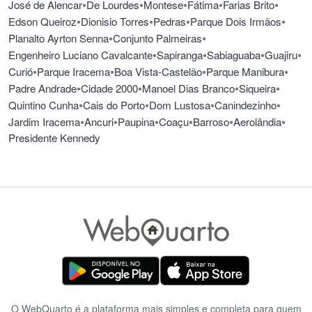
•
•
•
•
•
José de Alencar
De Lourdes
Montese
Fátima
Farias Brito
•
•
•
•
Edson Queiroz
Dionisio Torres
Pedras
Parque Dois Irmãos
•
•
Planalto Ayrton Senna
Conjunto Palmeiras
•
•
•
•
Engenheiro Luciano Cavalcante
Sapiranga
Sabiaguaba
Guajiru
•
•
•
•
Curió
Parque Iracema
Boa Vista-Castelão
Parque Manibura
•
•
•
•
Padre Andrade
Cidade 2000
Manoel Dias Branco
Siqueira
•
•
•
•
Quintino Cunha
Cais do Porto
Dom Lustosa
Canindezinho
•
•
•
•
•
•
Jardim Iracema
Ancuri
Paupina
Coaçu
Barroso
Aerolândia
Presidente Kennedy
O WebQuarto é a plataforma mais simples e completa para quem