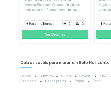
Moradia Estudantil Quartos individuais
roupa, 
mobiliados em Apartamento exclusivo
ventilad
para mulheres Contas inclusas
estudos
Ambientes...
Para mulheres
5
2
Para
Ver Detalhes
Outros Locais para morar em Belo Horizonte
Centro
Cruzeiro
Buritis
Savassi
Sion
São pedro
Carlos prates
Prado
Estoril