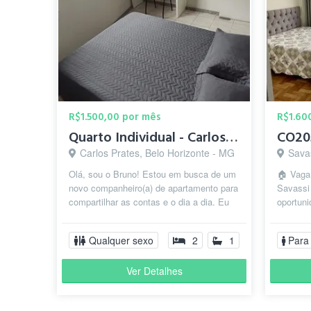
R$1.500,00 por mês
R$1.60
Quarto Individual - Carlos Prates
Carlos Prates, Belo Horizonte - MG
Sava
Olá, sou o Bruno! Estou em busca de um
🏠 Vaga
novo companheiro(a) de apartamento para
Savassi
compartilhar as contas e o dia a dia. Eu
oportuni
não moro sozinho: o José, um g...
exclusi
Savas..
Qualquer sexo
2
1
Para
Ver Detalhes