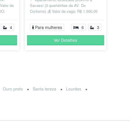
Valor da
Savassi (3 quarteirões da AV. Do
DO:
Contorno) 💰 Valor da vaga: R$ 1.500,00
luz,...
TUDO INCLUÍDO: (aluguel, condomínio,
IP...
4
Para mulheres
6
3
Ver Detalhes
Ouro preto
Santa tereza
Lourdes