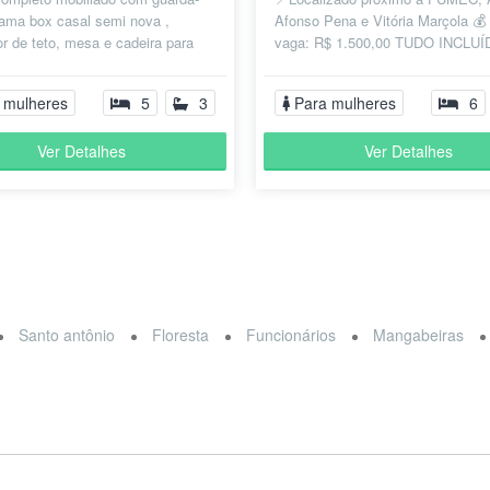
cama box casal semi nova ,
Afonso Pena e Vitória Marçola 💰 
or de teto, mesa e cadeira para
vaga: R$ 1.500,00 TUDO INCLUÍ
. Próximo a supermercados, ac...
(aluguel, condomínio, IPTU, água, 
 mulheres
5
3
Para mulheres
6
Ver Detalhes
Ver Detalhes
Santo antônio
Floresta
Funcionários
Mangabeiras