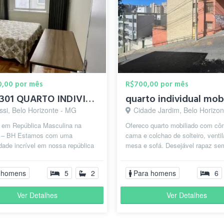
0,00 por mês
R$700,00 por mês
CO20301 QUARTO INDIVIDUAL C/ CAMA DE CASAL SAVASSI
ssi, Belo Horizonte - MG
Cidade Jardim, Belo Horizo
 em República Masculina na
Ofereco quarto mobiliado com cô
 – BH Estamos com uma
cama e colchao de solteiro, ventil
dade incrível em nossa república
mesa e sofá. Desejável rapaz se
vamente masculina, no coração da
(não fumante) que estude ou tra...
.
 homens
5
2
Para homens
6
Ver Detalhes
Ver Detalhes