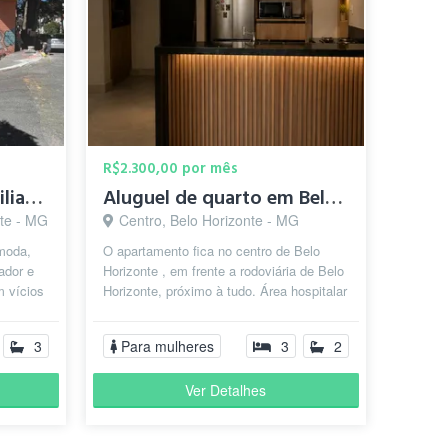
R$2.300,00 por mês
quarto individual mobiliado só para homens
Aluguel de quarto em Belo Horizonte
nte - MG
Centro, Belo Horizonte - MG
moda,
O apartamento fica no centro de Belo
ador e
Horizonte , em frente a rodoviária de Belo
m vícios
Horizonte, próximo à tudo. Área hospitalar
, avenida do contorno, shop...
3
Para mulheres
3
2
Ver Detalhes