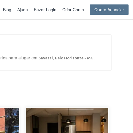
Blog
Ajuda
Fazer Login
Criar Conta
Quero Anunciar
artos para alugar em
.
Savassi, Belo Horizonte - MG