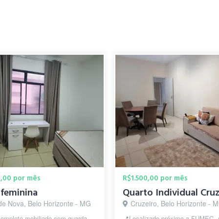
0,00 por mês
R$1.500,00 por mês
feminina
Quarto Individual Cru
de Nova, Belo Horizonte - MG
Cruzeiro, Belo Horizonte - 
completo mobiliado com guarda-
📍Localizado próximo a FUMEC, 