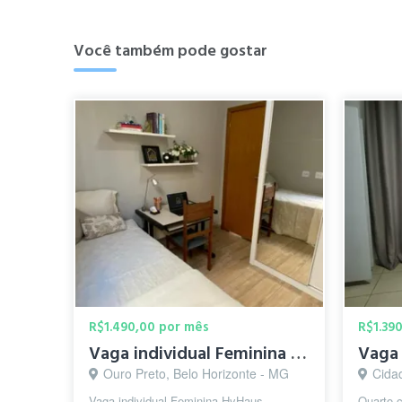
Você também pode gostar
R$1.490,00 por mês
R$1.39
Vaga individual Feminina - HyHaus Coliving
Vaga 
Ouro Preto, Belo Horizonte - MG
Cida
Vaga individual Feminina HyHaus -
Quarto 