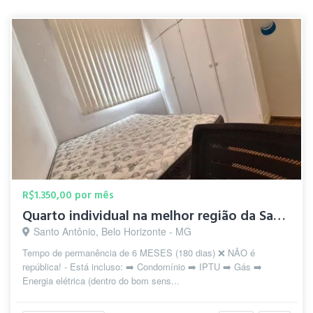
R$1.350,00 por mês
Quarto individual na melhor região da Savassi
Santo Antônio, Belo Horizonte - MG
Tempo de permanência de 6 MESES (180 dias) ❌ NÃO é
república! - Está incluso: ➡️ Condomínio ➡️ IPTU ➡️ Gás ➡️
Energia elétrica (dentro do bom sens...