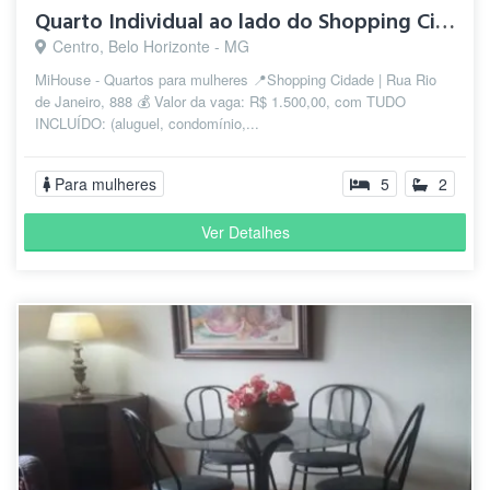
Quarto Individual ao lado do Shopping Cidade | Centro-Sul/BH
Centro, Belo Horizonte - MG
MiHouse - Quartos para mulheres 📍Shopping Cidade | Rua Rio
de Janeiro, 888 💰 Valor da vaga: R$ 1.500,00, com TUDO
INCLUÍDO: (aluguel, condomínio,...
Para mulheres
5
2
Ver Detalhes