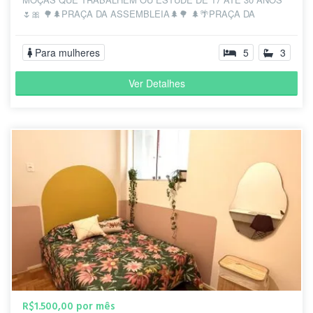
🌷🎀 🌳🌲PRAÇA DA ASSEMBLEIA🌲🌳 🌲🌴PRAÇA DA
LIBERD...
Para mulheres
5
3
Ver Detalhes
R$1.500,00 por mês