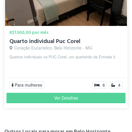
R$1.500,00 por mês
Quarto individual Puc Corel
Coração Eucarístico, Belo Horizonte - MG
Quartos individuais na PUC Corel, um quarteirão da Entrada 3
Para mulheres
6
4
Ver Detalhes
Outros Locais para morar em Belo Horizonte