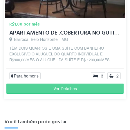
R$1,00 por mês
APARTAMENTO DE .COBERTURA NO GUTIERREZ EM BH
Barroca, Belo Horizonte - MG
TÊM DOIS QUARTOS E UMA SUÍTE COM BANHEIRO
EXCLUSIVO O ALUGUEL DO QUARTO INDIVIDUAL É
R$900,00/MÊS O ALUGUEL DA SUÍTE É R$ 1200,00/MÊS
Para homens
3
2
Ver Detalhes
Você também pode gostar