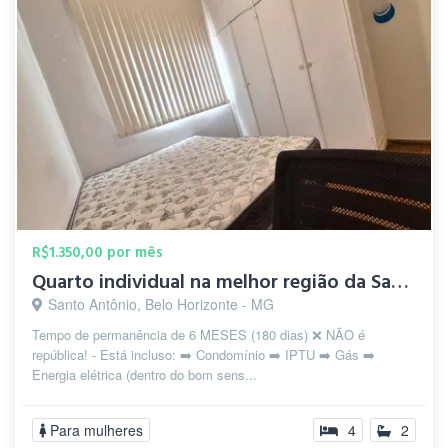
R$1.350,00 por mês
Quarto individual na melhor região da Savassi
Santo Antônio, Belo Horizonte - MG
Tempo de permanência de 6 MESES (180 dias) ❌ NÃO é
república! - Está incluso: ➡️ Condomínio ➡️ IPTU ➡️ Gás ➡️
Energia elétrica (dentro do bom sens...
Para mulheres
4
2