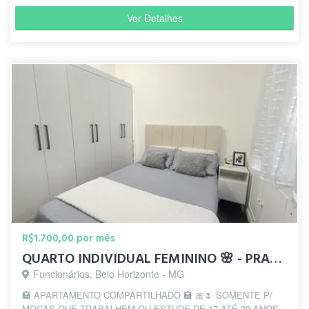
Ver Detalhes
R$1.700,00 por mês
QUARTO INDIVIDUAL FEMININO 🌸 - PRAÇA DA LIBERDADE🍃
Funcionários, Belo Horizonte - MG
🏩 APARTAMENTO COMPARTILHADO 🏩 🎀🌷 SOMENTE P/
MOÇAS QUE TRABALHEM OU ESTUDE DE 17 ATÉ 30 ANOS