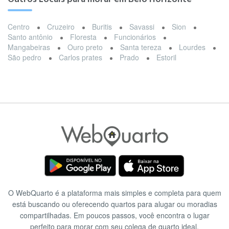
Centro
Cruzeiro
Buritis
Savassi
Sion
Santo antônio
Floresta
Funcionários
Mangabeiras
Ouro preto
Santa tereza
Lourdes
São pedro
Carlos prates
Prado
Estoril
O WebQuarto é a plataforma mais simples e completa para quem
está buscando ou oferecendo quartos para alugar ou moradias
compartilhadas. Em poucos passos, você encontra o lugar
perfeito para morar com seu colega de quarto ideal.