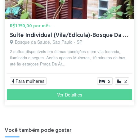
R$1.350,00 por mês
Suíte Individual (Vila/Edícula)-Bosque Da Saúde-5 min.Metrô
Bosque da Saúde, São Paulo - SP
2 suítes disponíveis em ótimas condições e em vila fechada,
iluminada e segura. Aceito apenas Mulheres, 10 minutos de bus
até às estações Praça Da Ár...
Para mulheres
2
2
Ver Detalhes
Você também pode gostar