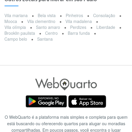
Vila mariana
Bela vista
Pinheiros
Consolação
Mooca
Vila clementino
Vila madalena
Vila olímpia
Santo amaro
Perdizes
Liberdade
Brooklin paulista
Centro
Barra funda
Campo belo
Santana
O WebQuarto é a plataforma mais simples e completa para quem
está buscando ou oferecendo quartos para alugar ou moradias
compartilhadas. Em poucos passos, você encontra o lugar