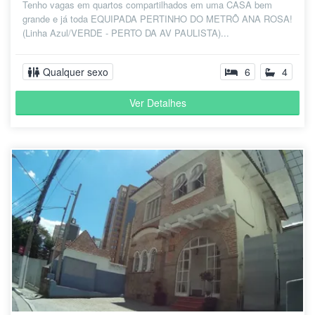
Tenho vagas em quartos compartilhados em uma CASA bem
grande e já toda EQUIPADA PERTINHO DO METRÔ ANA ROSA!
(Linha Azul/VERDE - PERTO DA AV PAULISTA)...
Qualquer sexo
6
4
Ver Detalhes