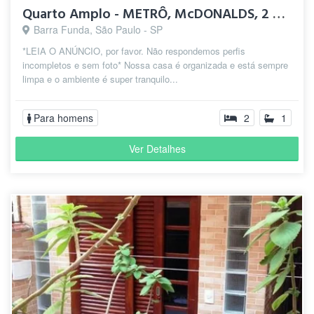
Quarto Amplo - METRÔ, McDONALDS, 2 SMARTFIT, 2 SHOPPINGs
Barra Funda, São Paulo - SP
*LEIA O ANÚNCIO, por favor. Não respondemos perfis
incompletos e sem foto* Nossa casa é organizada e está sempre
limpa e o ambiente é super tranquilo...
Para homens
2
1
Ver Detalhes