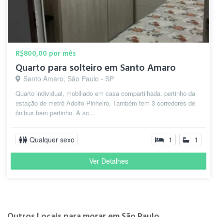
R$800,00 por mês
Quarto para solteiro em Santo Amaro
Santo Amaro, São Paulo - SP
Quarto individual, mobiliado em casa compartilhada. pertinho da
estação de metrô Adolfo Pinheiro. Também tem 3 corredores de
ônibus bem pertinho. A ac...
Qualquer sexo
1
1
Ver Detalhes
Outros Locais para morar em São Paulo