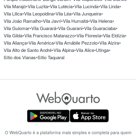
•
•
•
•
•
Vila Marajó
Vila Luzita
Vila Lutécia
Vila Lucinda
Vila Linda
•
•
•
•
Vila Lilica
Vila Leopoldina
Vila Léa
Vila Junqueira
•
•
•
•
Vila João Ramalho
Vila Javri
Vila Humaitá
Vila Helena
•
•
•
•
Vila Guiomar
Vila Guarará
Vila Guarani
Vila Guaraciaba
•
•
•
•
Vila Gilda
Vila Francisco Matarazzo
Vila Floresta
Vila Eldízia
•
•
•
•
Vila Aliança
Vila América
Vila Amábile Pezzolo
Vila Alzira
•
•
•
•
Vila Alto de Santo André
Vila Alpina
Vila Alice
Utinga
•
Sítio dos Vianas
Sítio Taquaral
O WebQuarto é a plataforma mais simples e completa para quem