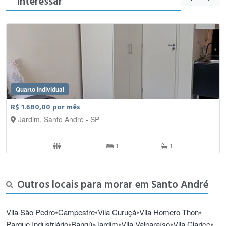
interessar
Quarto Individual
R$ 1.680,00 por mês
Jardim, Santo André - SP
1
1
Outros locais para morar em Santo André
•
•
•
•
Vila São Pedro
Campestre
Vila Curuçá
Vila Homero Thon
•
•
•
•
•
Parque Industriário
Bangú
Jardim
Vila Valparaíso
Vila Clarice