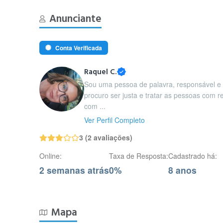
Anunciante
Conta Verificada
Raquel C.
Sou uma pessoa de palavra, responsável e
procuro ser justa e tratar as pessoas com r
com ...
Ver Perfil Completo
3 (2 avaliações)
Online:
Taxa de Resposta:
Cadastrado há:
2 semanas atrás
0%
8 anos
Mapa