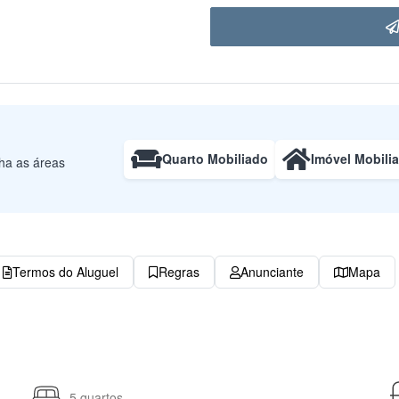
Quarto Mobiliado
Imóvel Mobili
lha as áreas
Termos do Aluguel
Regras
Anunciante
Mapa
5 quartos