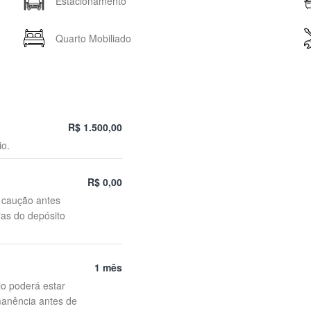
Estacionamento
Quarto Mobiliado
R$ 1.500,00
io.
R$ 0,00
o caução antes
ras do depósito
1 mês
io poderá estar
manência antes de