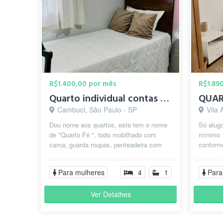
R$1.400,00 por mês
R$1.89
Quarto individual contas inclusas, só mulheres.
Cambuci, São Paulo - SP
Vila
Dou nome aos quartos, este tem o nome
Só alugo
de "Quarto Fé ", todo mobilhado com
mínimo 
cama, guarda roupas, penteadeira com
conform
gaveta, mesa de cabeceira,luminária,
muito be
ba...
Para mulheres
4
1
Para
Ver Detalhes