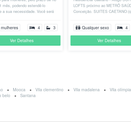
1 mês, podendo estendê-lo
LOFTS próximo ao METRÔ SAÚ
e a sua necessidade. Você será
Conceição. SUITES CAETANO:(q
m-vinda! O quarto é muito con...
WC) Suítes individuais, privativas
mobilia...
 mulheres
4
3
Qualquer sexo
4
Ver Detalhes
Ver Detalhes
ão
Mooca
Vila clementino
Vila madalena
Vila olímpi
 belo
Santana