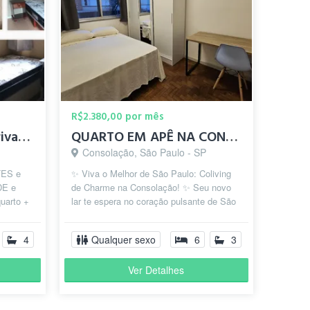
R$2.380,00 por mês
Suítes(quarto + wc) privadas - Metrô Saúde/S.Judas/Conceição
QUARTO EM APÊ NA CONSOLAÇÃO, AO LADO DA ESTAÇÃO PAULISTA
Consolação, São Paulo - SP
TES e
✨ Viva o Melhor de São Paulo: Coliving
DE e
de Charme na Consolação! ✨ Seu novo
uarto +
lar te espera no coração pulsante de São
, e
Paulo, a apenas duas quadras da...
4
Qualquer sexo
6
3
Ver Detalhes