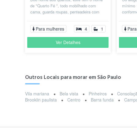
de "Quarto Fé ", todo mobilhado com
mínimo 
cama, guarda roupas, penteadeira com
conform
gaveta, mesa de cabeceira,luminária,
muito be
ba...
Para mulheres
4
1
Para
Ver Detalhes
Outros Locais para morar em São Paulo
Vila mariana
Bela vista
Pinheiros
Consolaç
Brooklin paulista
Centro
Barra funda
Campo