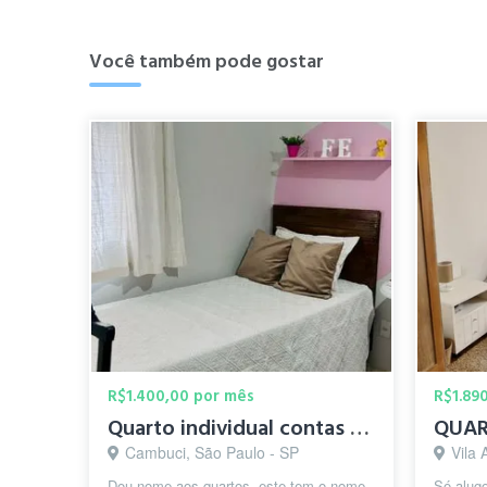
Você também pode gostar
R$1.400,00 por mês
R$1.89
Quarto individual contas inclusas, só mulheres.
Cambuci, São Paulo - SP
Vila
Dou nome aos quartos, este tem o nome
Só alugo