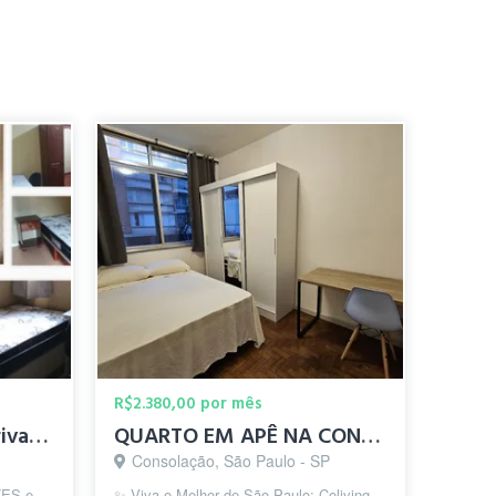
R$2.380,00 por mês
Suítes(quarto + wc) privadas - Metrô Saúde/S.Judas/Conceição
QUARTO EM APÊ NA CONSOLAÇÃO, AO LADO DA ESTAÇÃO PAULISTA
Consolação, São Paulo - SP
TES e
✨ Viva o Melhor de São Paulo: Coliving