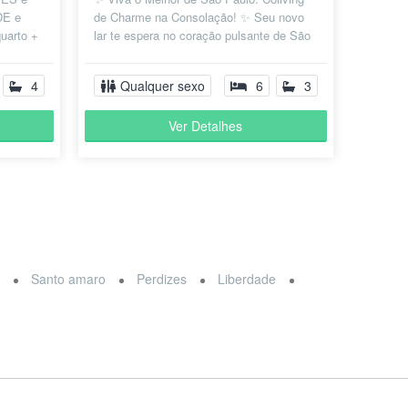
DE e
de Charme na Consolação! ✨ Seu novo
uarto +
lar te espera no coração pulsante de São
, e
Paulo, a apenas duas quadras da...
4
Qualquer sexo
6
3
Ver Detalhes
a
Santo amaro
Perdizes
Liberdade