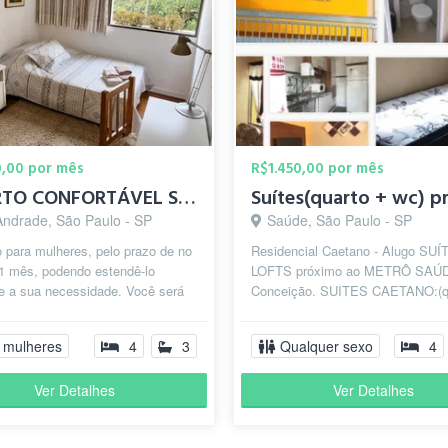
0,00 por mês
R$1.450,00 por mês
QUARTO CONFORTÁVEL SÓ PARA MULHER
 Andrade, São Paulo - SP
Saúde, São Paulo - SP
 para mulheres, pelo prazo de no
Residencial Caetano - Alugo SUÍ
1 mês, podendo estendê-lo
LOFTS próximo ao METRÔ SAÚ
e a sua necessidade. Você será
Conceição. SUITES CAETANO:(q
m-vinda! O quarto é muito con...
WC) Suítes individuais, privativas
mobilia...
 mulheres
4
3
Qualquer sexo
4
Ver Detalhes
Ver Detalhes