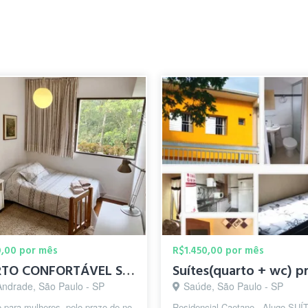
0,00 por mês
R$1.450,00 por mês
QUARTO CONFORTÁVEL SÓ PARA MULHER
 Andrade, São Paulo - SP
Saúde, São Paulo - SP
 para mulheres, pelo prazo de no
Residencial Caetano - Alugo SUÍ