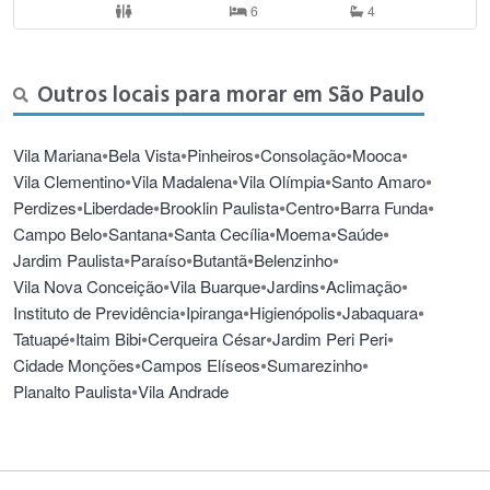
6
4
Outros locais para morar em São Paulo
•
•
•
•
•
Vila Mariana
Bela Vista
Pinheiros
Consolação
Mooca
•
•
•
•
Vila Clementino
Vila Madalena
Vila Olímpia
Santo Amaro
•
•
•
•
•
Perdizes
Liberdade
Brooklin Paulista
Centro
Barra Funda
•
•
•
•
•
Campo Belo
Santana
Santa Cecília
Moema
Saúde
•
•
•
•
Jardim Paulista
Paraíso
Butantã
Belenzinho
•
•
•
•
Vila Nova Conceição
Vila Buarque
Jardins
Aclimação
•
•
•
•
Instituto de Previdência
Ipiranga
Higienópolis
Jabaquara
•
•
•
•
Tatuapé
Itaim Bibi
Cerqueira César
Jardim Peri Peri
•
•
•
Cidade Monções
Campos Elíseos
Sumarezinho
•
Planalto Paulista
Vila Andrade