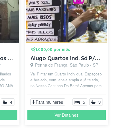
R$1.000,00 por mês
Quartos Compartilhados Prox Av Paulista
Alugo Quartos Ind. Só P/Moças, Px.Metrô Penha!
P
Penha de França, São Paulo - SP
lhados
Vai Pintar um Quarto Individual Espaçoso
oda
e Arejado, com janela ampla e já telada,
RÔ ANA
no Nosso Cantinho Do Bem! Apenas para
RTO DA
Mulheres de bem e de paz! Po...
4
Para mulheres
5
3
Ver Detalhes