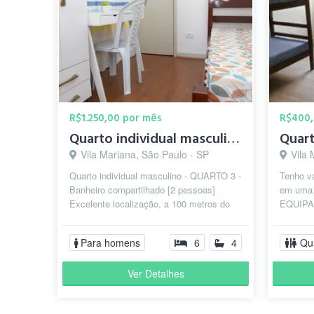
R$1.250,00 por mês
R$400,
Quarto individual masculino (n° 3) / metrô Santa Cruz
Vila Mariana, São Paulo - SP
Vila 
Quarto individual masculino - QUARTO 3 -
Tenho v
Banheiro compartilhado [2 pessoas]
em uma 
Excelente localização, a 100 metros do
EQUIPA
Shopping Metrô Santa Cruz e próxim...
ROSA! (
AV PAUL
Para homens
6
4
Qu
Ver Detalhes