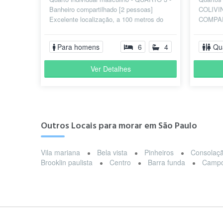
Banheiro compartilhado [2 pessoas]
COLIVI
Excelente localização, a 100 metros do
COMPAR
Shopping Metrô Santa Cruz e próxim...
(Homens
são indi
Para homens
6
4
Qu
Ver Detalhes
Outros Locais para morar em São Paulo
Vila mariana
Bela vista
Pinheiros
Consolaç
Brooklin paulista
Centro
Barra funda
Campo