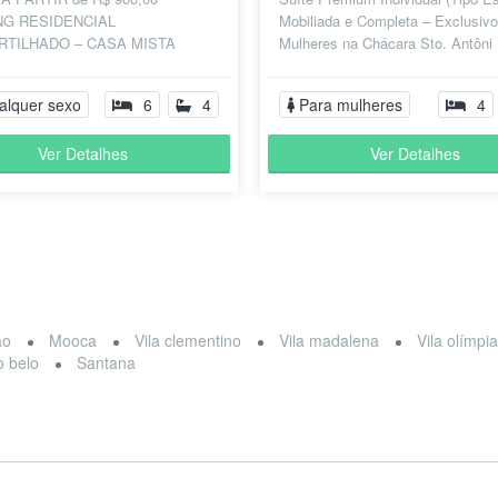
NG RESIDENCIAL
Mobiliada e Completa – Exclusivo
TILHADO – CASA MISTA
Mulheres na Chácara Sto. Antôni ​
 e mulheres) Todos os quartos
Privacidade e Conforto de um Estú
viduais e mobiliados com:...
alquer sexo
6
4
Para mulheres
4
Ver Detalhes
Ver Detalhes
ão
Mooca
Vila clementino
Vila madalena
Vila olímpi
 belo
Santana