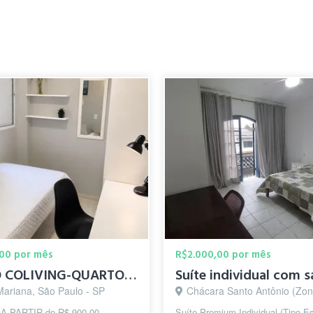
00 por mês
R$2.000,00 por mês
NIMO COLIVING-QUARTOS INDIVIDUAIS 10 MIN DO METRÔ SANTA CRUZ
Mariana, São Paulo - SP
Chácara Santo Antônio (Zona Sul), São Pa
 A PARTIR de R$ 900,00
Suíte Premium Individual (Tipo Es