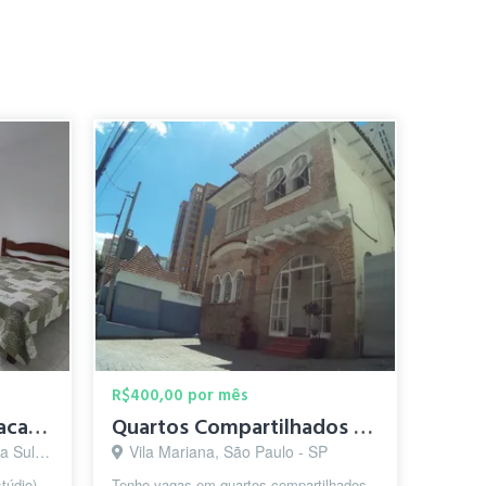
R$400,00 por mês
Suíte individual com sacada (tipo Estúdio )Chac.Sto.Antonio
Quartos Compartilhados Prox Av Paulista
ulo - SP
Vila Mariana, São Paulo - SP
túdio) –
Tenho vagas em quartos compartilhados