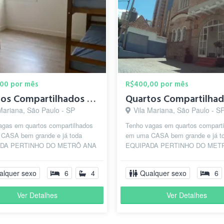
00 por mês
R$400,00 por mês
Quartos Compartilhados Prox Av Paulista
Mariana, São Paulo - SP
Vila Mariana, São Paulo - S
agas em quartos compartilhados
Tenho vagas em quartos comparti
CASA bem grande e já toda
em uma CASA bem grande e já t
DA PERTINHO DO METRÔ ANA
EQUIPADA PERTINHO DO MET
Linha Azul/VERDE - PERTO DA
ROSA! (Linha Azul/VERDE - PE
ISTA)...
AV PAULISTA)...
alquer sexo
6
4
Qualquer sexo
6
Ver Detalhes
Ver Detalhes