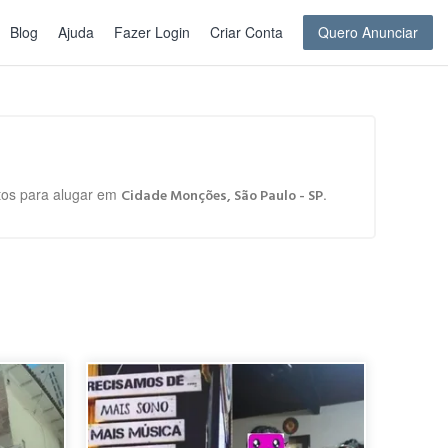
Blog
Ajuda
Fazer Login
Criar Conta
Quero Anunciar
rtos para alugar em
.
Cidade Monções, São Paulo - SP