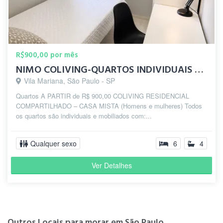
R$900,00 por mês
NIMO COLIVING-QUARTOS INDIVIDUAIS 10 MIN DO METRÔ SANTA CRUZ
Vila Mariana, São Paulo - SP
Quartos A PARTIR de R$ 900,00 COLIVING RESIDENCIAL
COMPARTILHADO – CASA MISTA (Homens e mulheres) Todos
os quartos são individuais e mobiliados com:...
Qualquer sexo
6
4
Ver Detalhes
Outros Locais para morar em São Paulo