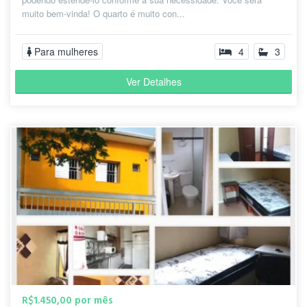
muito bem-vinda! O quarto é muito con...
Para mulheres
4
3
Ver Detalhes
R$1.450,00 por mês