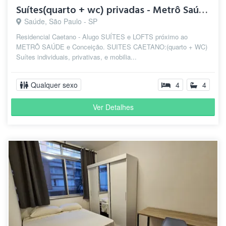
Suítes(quarto + wc) privadas - Metrô Saúde/S.Judas/Conceição
Saúde, São Paulo - SP
Residencial Caetano - Alugo SUÍTES e LOFTS próximo ao
METRÔ SAÚDE e Conceição. SUITES CAETANO:(quarto + WC)
Suítes individuais, privativas, e mobilia...
Qualquer sexo
4
4
Ver Detalhes