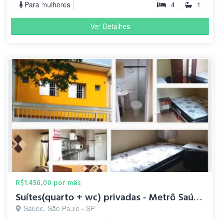
Para mulheres
4
1
Ver Detalhes
R$1.450,00 por mês
Suítes(quarto + wc) privadas - Metrô Saúde/S.Judas/Conceição
Saúde, São Paulo - SP