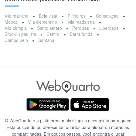
Vila mariana
Bela vista
Pinheiros
Consolação
Mooca
Vila clementino
Vila madalena
Vila olímpia
Santo amaro
Perdizes
Liberdade
Brooklin paulista
Centro
Barra funda
Campo belo
Santana
O WebQuarto é a plataforma mais simples e completa para quem
está buscando ou oferecendo quartos para alugar ou moradias
compartilhadas. Em poucos passos, você encontra o lugar