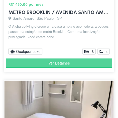
R$1.450,00 por mês
METRO BROOKLIN / AVENIDA SANTO AMARO - QUARTO BEM LOCALIZADO
Santo Amaro, São Paulo - SP
O Aloha coliving oferece uma casa ampla e acolhedora, a poucos
passos da estação de metrô Brooklin. Com uma localização
privilegiada, você estará cone...
Qualquer sexo
6
4
Ver Detalhes