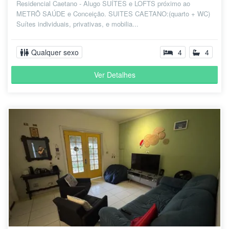
Residencial Caetano - Alugo SUÍTES e LOFTS próximo ao
METRÔ SAÚDE e Conceição. SUITES CAETANO:(quarto + WC)
Suítes individuais, privativas, e mobilia...
Qualquer sexo
4
4
Ver Detalhes