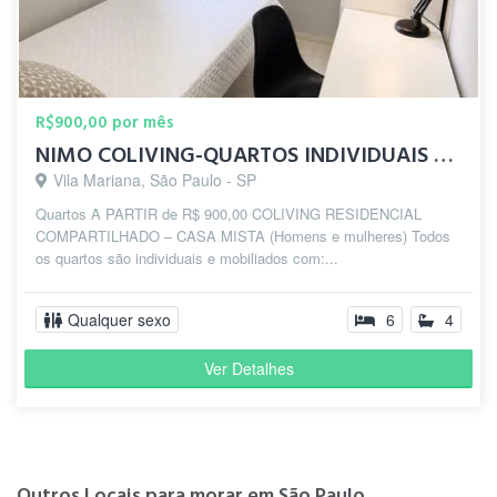
R$900,00 por mês
NIMO COLIVING-QUARTOS INDIVIDUAIS 10 MIN DO METRÔ SANTA CRUZ
Vila Mariana, São Paulo - SP
Quartos A PARTIR de R$ 900,00 COLIVING RESIDENCIAL
COMPARTILHADO – CASA MISTA (Homens e mulheres) Todos
os quartos são individuais e mobiliados com:...
Qualquer sexo
6
4
Ver Detalhes
Outros Locais para morar em São Paulo