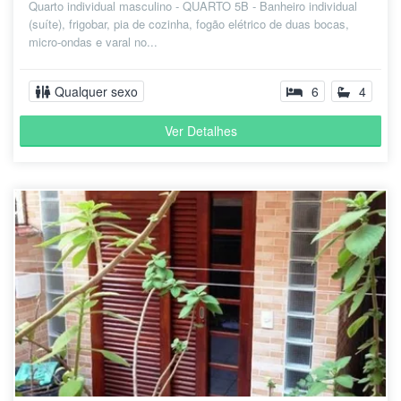
Quarto individual masculino - QUARTO 5B - Banheiro individual
(suíte), frigobar, pia de cozinha, fogão elétrico de duas bocas,
micro-ondas e varal no...
Qualquer sexo
6
4
Ver Detalhes