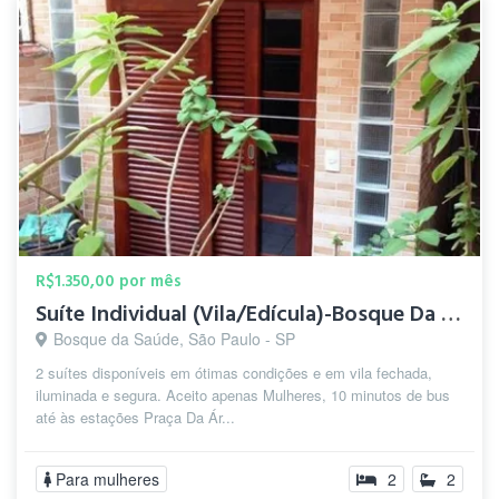
R$1.350,00 por mês
Suíte Individual (Vila/Edícula)-Bosque Da Saúde-5 min.Metrô
Bosque da Saúde, São Paulo - SP
2 suítes disponíveis em ótimas condições e em vila fechada,
iluminada e segura. Aceito apenas Mulheres, 10 minutos de bus
até às estações Praça Da Ár...
Para mulheres
2
2