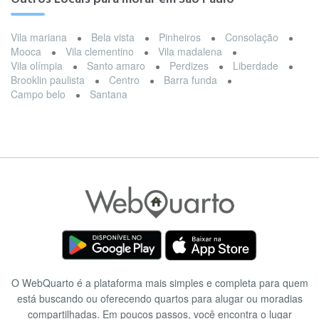
Vila mariana
Bela vista
Pinheiros
Consolação
Mooca
Vila clementino
Vila madalena
Vila olímpia
Santo amaro
Perdizes
Liberdade
Brooklin paulista
Centro
Barra funda
Campo belo
Santana
O WebQuarto é a plataforma mais simples e completa para quem
está buscando ou oferecendo quartos para alugar ou moradias
compartilhadas. Em poucos passos, você encontra o lugar