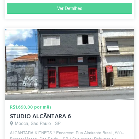
Ver Detalhes
R$1.690,00 por mês
STUDIO ALCÃNTARA 6
Mooca, São Paulo - SP
ALCÂNTARA KITNETS * Endereço: Rua Almirante Brasil, 530–
Bresser-Mooca, São Paulo – SP * Sua região: Próximo: 10