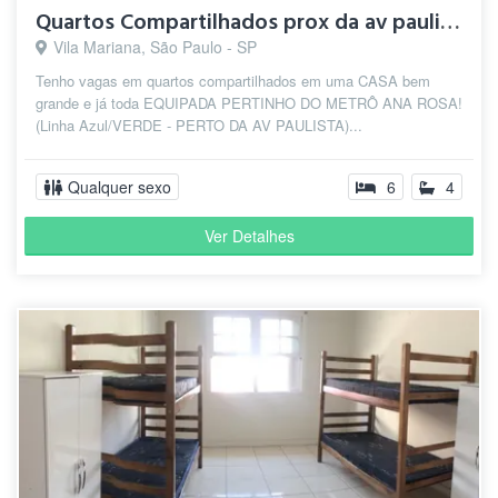
Quartos Compartilhados prox da av paulista
Vila Mariana, São Paulo - SP
Tenho vagas em quartos compartilhados em uma CASA bem
grande e já toda EQUIPADA PERTINHO DO METRÔ ANA ROSA!
(Linha Azul/VERDE - PERTO DA AV PAULISTA)...
Qualquer sexo
6
4
Ver Detalhes