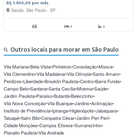
R$ 1.450,00 por mês
Saúde, São Paulo - SP
4
4
Outros locais para morar em São Paulo
•
•
•
•
•
Vila Mariana
Bela Vista
Pinheiros
Consolação
Mooca
•
•
•
•
Vila Clementino
Vila Madalena
Vila Olímpia
Santo Amaro
•
•
•
•
•
Perdizes
Liberdade
Brooklin Paulista
Centro
Barra Funda
•
•
•
•
•
Campo Belo
Santana
Santa Cecília
Moema
Saúde
•
•
•
•
Jardim Paulista
Paraíso
Butantã
Belenzinho
•
•
•
•
Vila Nova Conceição
Vila Buarque
Jardins
Aclimação
•
•
•
•
Instituto de Previdência
Ipiranga
Higienópolis
Jabaquara
•
•
•
•
Tatuapé
Itaim Bibi
Cerqueira César
Jardim Peri Peri
•
•
•
Cidade Monções
Campos Elíseos
Sumarezinho
•
Planalto Paulista
Vila Andrade