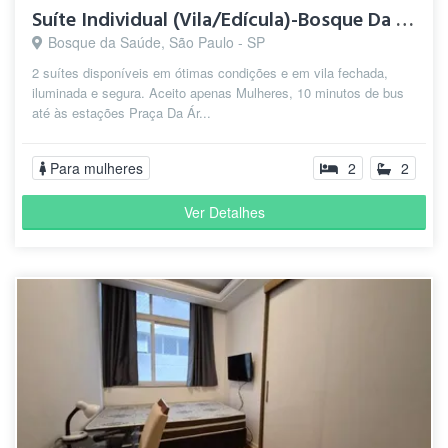
Suíte Individual (Vila/Edícula)-Bosque Da Saúde-5 min.Metrô
Bosque da Saúde, São Paulo - SP
2 suítes disponíveis em ótimas condições e em vila fechada,
iluminada e segura. Aceito apenas Mulheres, 10 minutos de bus
até às estações Praça Da Ár...
Para mulheres
2
2
Ver Detalhes