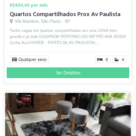
R$400,00 por mês
Quartos Compartilhados Prox Av Paulista
Vila Mariana, São Paulo - SP
Tenho vagas em quartos compartilhados em uma CASA bem
grande e já toda EQUIPADA PERTINHO DO METRÔ ANA ROSA!
(Linha Azul/VERDE - PERTO DA AV PAULISTA)...
Qualquer sexo
6
4
Ver Detalhes