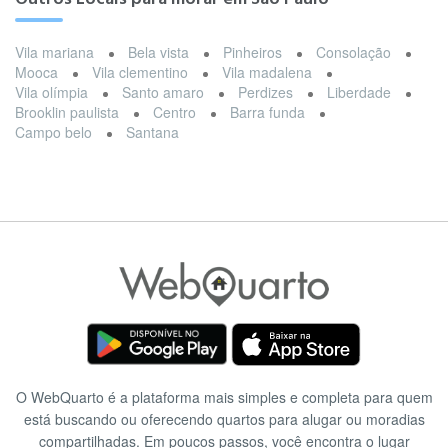
Vila mariana
Bela vista
Pinheiros
Consolação
Mooca
Vila clementino
Vila madalena
Vila olímpia
Santo amaro
Perdizes
Liberdade
Brooklin paulista
Centro
Barra funda
Campo belo
Santana
O WebQuarto é a plataforma mais simples e completa para quem
está buscando ou oferecendo quartos para alugar ou moradias
compartilhadas. Em poucos passos, você encontra o lugar