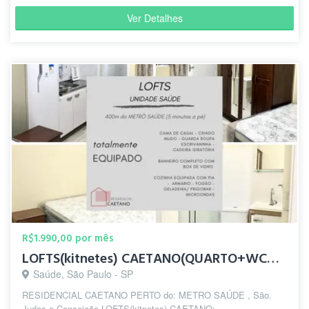
Ver Detalhes
R$1.990,00 por mês
LOFTS(kitnetes) CAETANO(QUARTO+WC+COZINHA) PERTO do: METRO
Saúde, São Paulo - SP
RESIDENCIAL CAETANO PERTO do: METRO SAÚDE , São.
Judas e Conceição LOFTS(kitnetes) CAETANO: