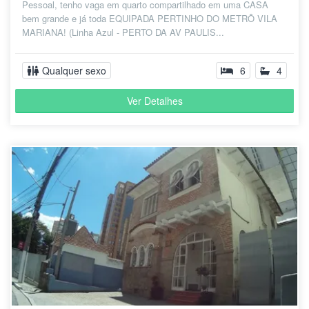
Pessoal, tenho vaga em quarto compartilhado em uma CASA
bem grande e já toda EQUIPADA PERTINHO DO METRÔ VILA
MARIANA! (Linha Azul - PERTO DA AV PAULIS...
Qualquer sexo
6
4
Ver Detalhes