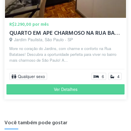
R$2.290,00 por mês
QUARTO EM APE CHARMOSO NA RUA BATATAES - CONTAS INCLUSAS
Jardim Paulista, São Paulo - SP
More no coração do Jardins, com charme e conforto na Rua
Batataes! Descubra a oportunidade perfeita para viver no bairro
mais charmoso de São Paulo! A...
Qualquer sexo
6
4
Ver Detalhes
Você também pode gostar