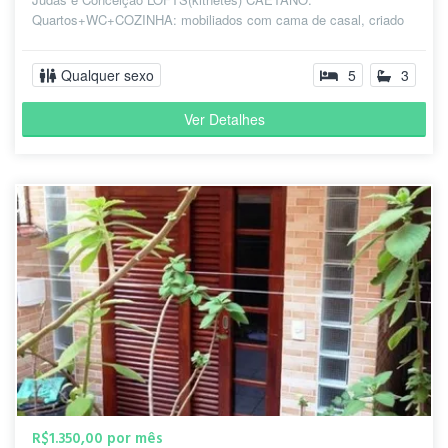
Quartos+WC+COZINHA: mobiliados com cama de casal, criado
m...
Qualquer sexo
5
3
Ver Detalhes
R$1.350,00 por mês