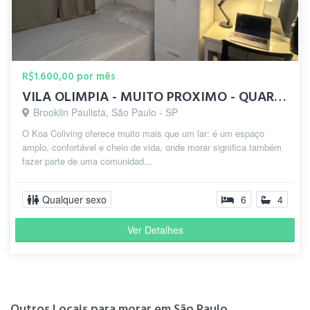
R$1.600,00 por mês
VILA OLIMPIA - MUITO PROXIMO - QUARTO COM TV E CAMA BAU
Brooklin Paulista, São Paulo - SP
O Koa Coliving oferece muito mais que um lar: é um espaço
amplo, confortável e cheio de vida, onde morar significa também
fazer parte de uma comunidad...
Qualquer sexo
6
4
Ver Detalhes
Outros Locais para morar em São Paulo