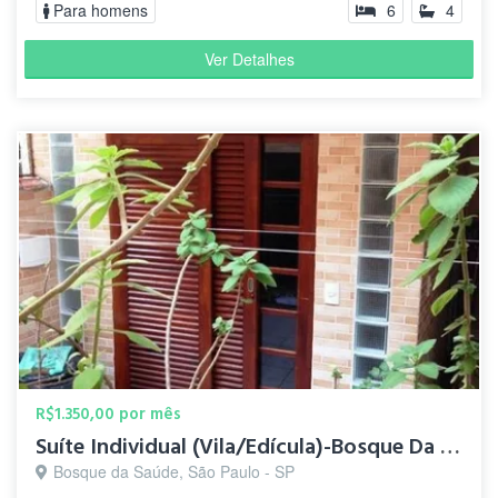
Para homens
6
4
Ver Detalhes
R$1.350,00 por mês
Suíte Individual (Vila/Edícula)-Bosque Da Saúde-5 min.Metrô
Bosque da Saúde, São Paulo - SP