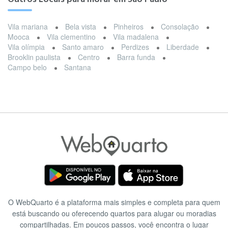
Vila mariana
Bela vista
Pinheiros
Consolação
Mooca
Vila clementino
Vila madalena
Vila olímpia
Santo amaro
Perdizes
Liberdade
Brooklin paulista
Centro
Barra funda
Campo belo
Santana
O WebQuarto é a plataforma mais simples e completa para quem
está buscando ou oferecendo quartos para alugar ou moradias
compartilhadas. Em poucos passos, você encontra o lugar