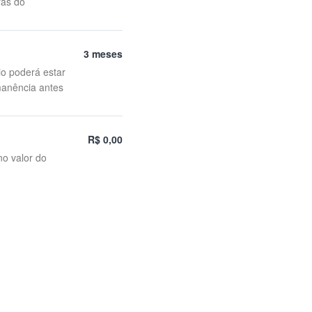
ras do
3 meses
io poderá estar
manência antes
R$ 0,00
no valor do