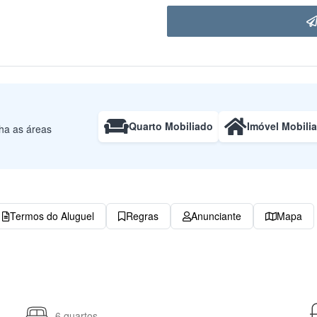
Quarto Mobiliado
Imóvel Mobili
lha as áreas
Termos do Aluguel
Regras
Anunciante
Mapa
6 quartos