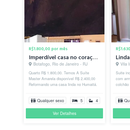
R$1.800,00 por mês
R$1.63
Imperdível casa no coração do humaitá. (LEIA A DESCRIÇÂO)
Botafogo, Rio de Janeiro - RJ
Vila 
Quarto R$ 1.800,00. Temos A Suíte
Suite in
Master Amarela disponível R$ 2.400,00
com arm
Reformando uma casa linda no Humaitá.
colchão 
Fiz duas suítes e 3 quartos com banheir...
ventilado
Qualquer sexo
5
4
Qu
Ver Detalhes