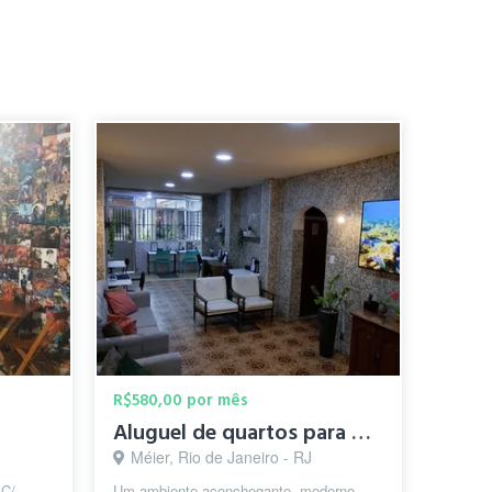
R$580,00 por mês
Aluguel de quartos para moças no Méier
Méier, Rio de Janeiro - RJ
C/
Um ambiente aconchegante, moderno,