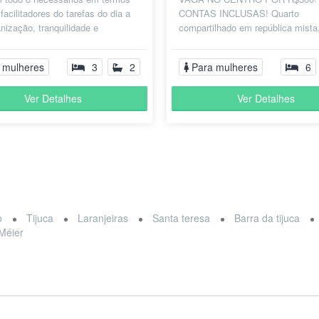
 facilitadores do tarefas do dia a
CONTAS INCLUSAS! Quarto
anização, tranquilidade e
compartilhado em república mista
entos como uma internet de a...
Disney! com as contas inclusas, 
gás que da 15 reais...
 mulheres
3
2
Para mulheres
6
Ver Detalhes
Ver Detalhes
o
Tijuca
Laranjeiras
Santa teresa
Barra da tijuca
Méier