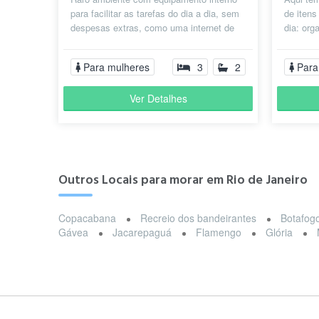
para facilitar as tarefas do dia a dia, sem
de itens
despesas extras, como uma internet de
dia: org
alta velocidade, bancadas para...
equipam
Para mulheres
3
2
Para
Ver Detalhes
Outros Locais para morar em Rio de Janeiro
Copacabana
Recreio dos bandeirantes
Botafog
Gávea
Jacarepaguá
Flamengo
Glória