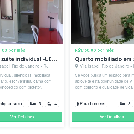
0,00 por mês
R$1.150,00 por mês
Linda suite individual -UERJ / HUPE / H. Jesus
Isabel, Rio de Janeiro - RJ
Vila Isabel, Rio de Janeiro -
dividual, silenciosa, mobiliada
Se você busca um espaço para m
ário, escrivaninha, cama com
aproveite esta oportunidade de 
ortopédico com protetor,
com conforto e qualidade de vida
r, espelho, cadeira , frigobar e...
Grajaú. Espaço, disponível em e
a...
alquer sexo
5
4
Para homens
3
Ver Detalhes
Ver Detalhes