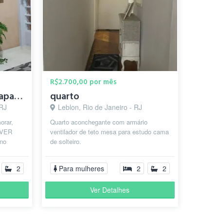
R$2.700,00 por mês
Quarto mobiliado em apartamento no Grajaú!
quarto
 RJ
Leblon, Rio de Janeiro - RJ
orar,
Quarto aconchegante com armário
VIVER
ventilador de teto mesa para estudo cama
 no
de solteiro.
spaçoso
2
Para mulheres
2
2
Ver Detalhes