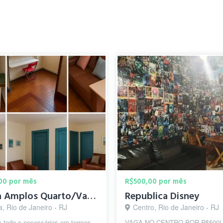
00 por mês
R$500,00 por mês
Tijuca Amplos Quarto/Vaga 250m Metrô Saens Pena Aluguel
Republica Disney
a, Rio de Janeiro - RJ
Centro, Rio de Janeiro - RJ
m todo o necessários em termos
VAGA NO CENTRO POR R$500! 