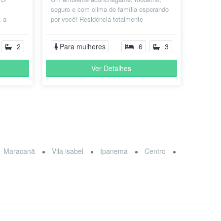
seguro e com clima de família esperando
, a
por você! Residência totalmente
exceto o
mobiliada, monitorada 24 horas e pensada
pa...
2
Para mulheres
6
3
Ver Detalhes
Maracanã
Vila isabel
Ipanema
Centro