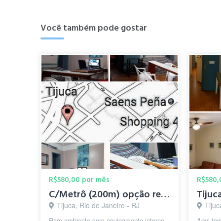
Você também pode gostar
R$580,00 por mês
R$580,
C/Metrô (200m) opção residencial femininaTijuca Saens Pena
Tijuca, Rio de Janeiro - RJ
Tijuc
Raro ambiente com equipamento interno
Aqui te